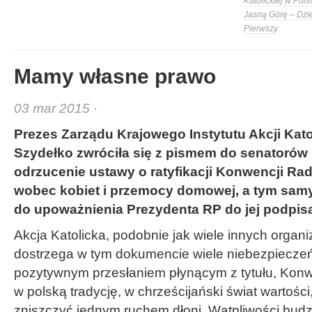
Katolickiej w Pols
Jasną Górę – Dzi
Pierwszy
Mamy własne prawo
03 mar 2015 ·
Prezes Zarządu Krajowego Instytutu Akcji Katol
Szydełko zwróciła się z pismem do senatorów
odrzucenie ustawy o ratyfikacji Konwencji R
wobec kobiet i przemocy domowej, a tym sam
do upoważnienia Prezydenta RP do jej podpisa
Akcja Katolicka, podobnie jak wiele innych organiza
dostrzega w tym dokumencie wiele niebezpieczeń
pozytywnym przesłaniem płynącym z tytułu, Konw
w polską tradycję, w chrześcijański świat wartośc
zniszczyć jednym ruchem dłoni. Wątpliwości bud