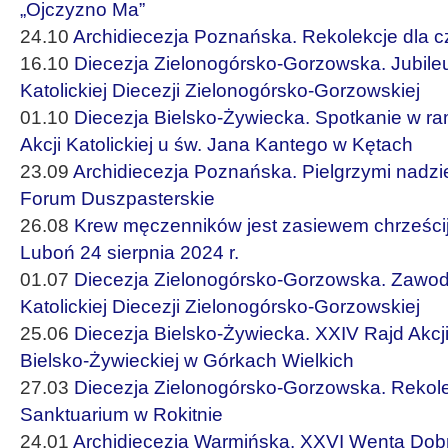
„Ojczyzno Ma”
24.10
Archidiecezja Poznańska. Rekolekcje dla cz
16.10
Diecezja Zielonogórsko-Gorzowska. Jubileu
Katolickiej Diecezji Zielonogórsko-Gorzowskiej
01.10
Diecezja Bielsko-Żywiecka. Spotkanie w r
Akcji Katolickiej u św. Jana Kantego w Kętach
23.09
Archidiecezja Poznańska. Pielgrzymi nadzi
Forum Duszpasterskie
26.08
Krew męczenników jest zasiewem chrześci
Luboń 24 sierpnia 2024 r.
01.07
Diecezja Zielonogórsko-Gorzowska. Zawod
Katolickiej Diecezji Zielonogórsko-Gorzowskiej
25.06
Diecezja Bielsko-Żywiecka. XXIV Rajd Akcji 
Bielsko-Żywieckiej w Górkach Wielkich
27.03
Diecezja Zielonogórsko-Gorzowska. Rekole
Sanktuarium w Rokitnie
24.01
Archidiecezja Warmińska. XXVI Wenta Dob