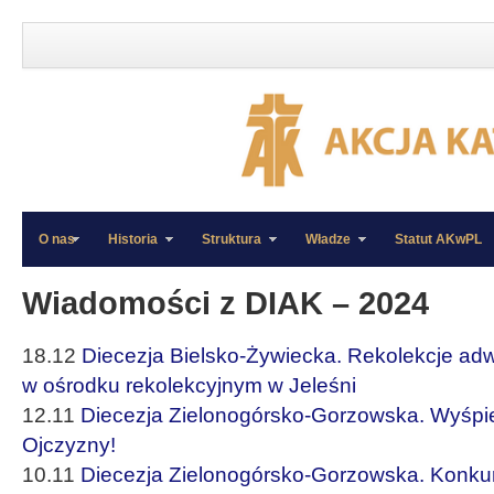
O nas
Historia
Struktura
Władze
Statut AKwPL
»
»
Wiadomości z DIAK – 2024
18.12
Diecezja Bielsko-Żywiecka. Rekolekcje adwe
w ośrodku rekolekcyjnym w Jeleśni
12.11
Diecezja Zielonogórsko-Gorzowska. Wyśpie
Ojczyzny!
10.11
Diecezja Zielonogórsko-Gorzowska. Konkur