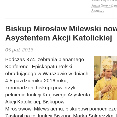
Katolickiej w Pols
Jasną Górę – Dzi
Pierwszy
Biskup Mirosław Milewski n
Asystentem Akcji Katolickiej
05 paź 2016 ·
Podczas 374. zebrania plenarnego
Konferencji Episkopatu Polski
obradującego w Warszawie w dniach
4-5 października 2016 roku,
zgromadzeni biskupi powierzyli
pełnienie funkcji Krajowego Asystenta
Akcji Katolickiej, Biskupowi
Mirosławowi Milewskiemu,
biskupowi pomocniczem
Zastąpił na tej funkcji Biskupa Marka Solarczyka, 