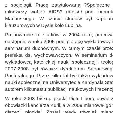
z socjologii. Pracę zatytułowaną ?Społeczn
młodzieży wobec AIDS? napisał pod kierunk
Mariańskiego. W czasie studiów był kapelan
klauzurowych w Dysie koło Lublina.
Po powrocie ze studiów, w 2004 roku, pracował
następnie w roku 2005 podjął pracę wykładowcy
seminarium duchownym. W tamtym czasie przez 
prefekta ds. wychowawczych. W seminarium do 
wykładowcą katolickiej nauki społecznej i teolog
2007-2008 był również dyrektorem Soboroweg
Pastoralnego. Przez kilka lat był także wykładowcą
nauki społecznej na Uniwersytecie Kardynała St
autorem kilkunastu publikacji naukowych i recenzj
W roku 2008 biskup płocki Piotr Libera powier
obowiązki kanclerza Kurii, a w 2009 mianował g
diecezji płockiej. Został wtedy również mi