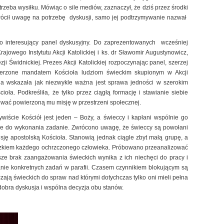
rzeba wysiłku. Mówiąc o sile mediów, zaznaczył, że dziś przez środki
wrócił uwagę na potrzebę dyskusji, samo jej podtrzymywanie nazwał
o interesujący panel dyskusyjny. Do zaprezentowanych wcześniej
ajowego Instytutu Akcji Katolickiej i ks. dr Sławomir Augustynowicz,
ji Świdnickiej. Prezes Akcji Katolickiej rozpoczynając panel, szerzej
wierzone mandatem Kościoła ludziom świeckim skupionym w Akcji
nia wskazała jak niezwykle ważna jest sprawa jedności w szerokim
oła. Podkreśliła, że tylko przez ciągłą formację i stawianie siebie
wać powierzoną mu misję w przestrzeni społecznej.
iście Kościół jest jeden – Boży, a świeccy i kapłani wspólnie go
tne do wykonania zadanie. Zwrócono uwagę, że świeccy są powołani
ę apostolską Kościoła. Stanowią jednak ciągle zbyt małą grupę, a
wiązkiem każdego ochrzczonego człowieka. Próbowano przeanalizować
sze brak zaangażowania świeckich wynika z ich niechęci do pracy i
anie konkretnych zadań w parafii. Czasem czynnikiem blokującym są
zają świeckich do spraw nad którymi dotychczas tylko oni mieli pełna
dobra dyskusja i wspólna decyzja obu stanów.