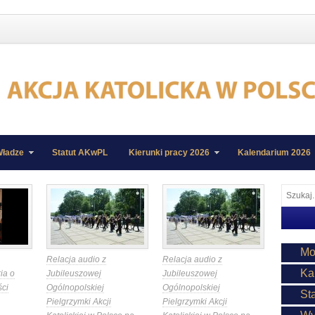
ładze
Statut AKwPL
Kierunki pracy 2026
Kalendarium 2026
Mo
Relacja audio z
Relacja audio z
Ka
ia o
Jubileuszowej
Jubileuszowej
ści
Ogólnopolskiej
Ogólnopolskiej
St
Pielgrzymki Akcji
Pielgrzymki Akcji