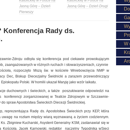
Wy
Katolickiej w Polsce na
Katolickiej w Polsce na
Jasną Górę – Dzień
Jasną Górę – Dzień Drugi
Do
Pierwszy
Ga
Wy
? Konferencja Rady ds.
Pr
.
W 
Kr
awnie-Zdroju odbyła się konferencja pod ciekawie prowokującym
Ar
osób, zaangażowanych w różnych ruchach i stowarzyszeniach, czynnie
Kościoła, rozpoczęto Mszą św. w kościele Wniebowzięcia NMP w
nacy Dec, Biskup Diecezjalny Świdnicki a zarazem przewodniczący
Episkopatu Polski. W homilii ukazał Maryję jako wzór laikatu.
lacje duchownych i świeckich, a także poszukiwanie odpowiedzi na
as konferencji zorganizowanej w Teatrze Zdrojowym w Szczawnie-
y do spraw Apostolstwa Świeckich Diecezji Świdnickiej.
rp, reprezentująca Radę ds. Apostolstwa Świeckich przy KEP, która
iła uwagę na rozłam między wiarą wyznawaną a życiem codziennym.
. Ks. Zbigniew Kucharski, Asystent Generalny KSM, zastanawiał się w
a Kościoła. Jacek Karnowski, redaktor naczelny Tygodnika wSieci