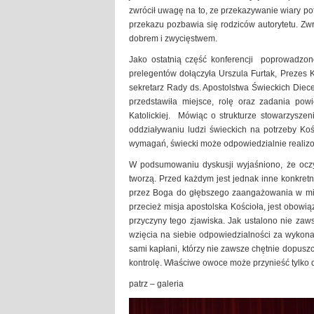
zwrócił uwagę na to, ze przekazywanie wiary pot
przekazu pozbawia się rodziców autorytetu. Z
dobrem i zwycięstwem.
Jako ostatnią część konferencji poprowadzon
prelegentów dołączyła Urszula Furtak, Prezes Kr
sekretarz Rady ds. Apostolstwa Świeckich Diecez
przedstawiła miejsce, rolę oraz zadania po
Katolickiej. Mówiąc o strukturze stowarzysze
oddziaływaniu ludzi świeckich na potrzeby Kości
wymagań, świecki może odpowiedzialnie realizo
W podsumowaniu dyskusji wyjaśniono, że oczyw
tworzą. Przed każdym jest jednak inne konkre
przez Boga do głębszego zaangażowania w misj
przecież misja apostolska Kościoła, jest obo
przyczyny tego zjawiska. Jak ustalono nie zaw
wzięcia na siebie odpowiedzialności za wykon
sami kapłani, którzy nie zawsze chętnie dopuszc
kontrolę. Właściwe owoce może przynieść tylko 
patrz – galeria