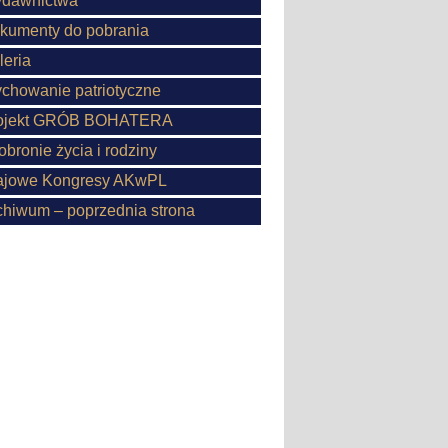
dawnictwa
kumenty do pobrania
leria
chowanie patriotyczne
ojekt GRÓB BOHATERA
obronie życia i rodziny
ajowe Kongresy AKwPL
chiwum – poprzednia strona