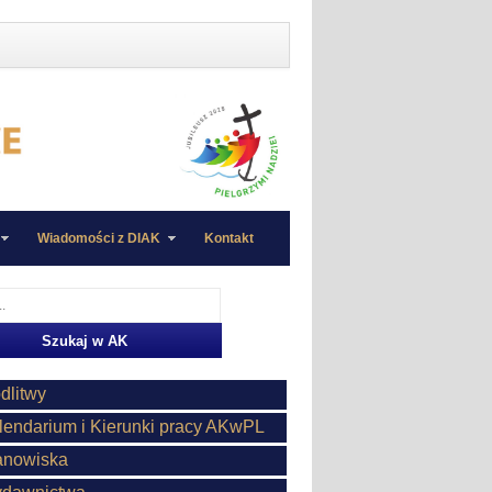
Wiadomości z DIAK
Kontakt
dlitwy
lendarium i Kierunki pracy AKwPL
anowiska