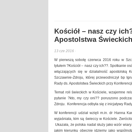
Kościół – nasz czy ich
Apostolstwa Świeckich
13 cze 2016 ·
W pierwszą sobotę czerwca 2016 roku w Szcz
tytułem ?Kościół – nasz czy ich??. Spotkanie 
włączających się w działalność apostolską 
Szczawnie-Zdroju, której przewodniczył bp Ig
Rady ds. Apostolstwa Świeckich przy Konferencji 
Temat roli świeckich w Kościele, wzajemne re
pytanie ?kto, my czy oni?? poruszono podcz
Zdroju. Konferencja odbyła się z inicjatywy Rad
W konferencji udział wzięli m.in. dr Hanna Ka
wyjaśniała, kim są świeccy w Kościele. Zwróc
Ukazała, że polska nadal służy jako wzór wiary
jakim kierunku obecnie idziemy jako wspólnot