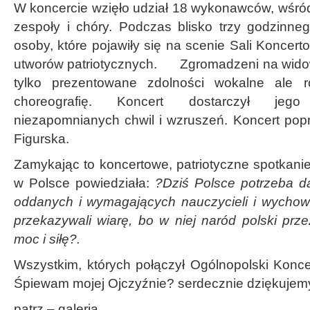
W koncercie wzięło udział 18 wykonawców, wśród n
zespoły i chóry. Podczas blisko trzy godzinne
osoby, które pojawiły się na scenie Sali Konce
utworów patriotycznych. Zgromadzeni na widow
tylko prezentowane zdolności wokalne ale r
choreografię. Koncert dostarczył jeg
niezapomnianych chwil i wzruszeń. Koncert pop
Figurska.
Zamykając to koncertowe, patriotyczne spotkanie,
w Polsce powiedziała:
?Dziś Polsce potrzeba da
oddanych i wymagających nauczycieli i wycho
przekazywali wiarę, bo w niej naród polski prz
moc i siłę?.
Wszystkim, których połączył Ogólnopolski Koncer
Śpiewam mojej Ojczyźnie? serdecznie dziękujemy
patrz – galeria