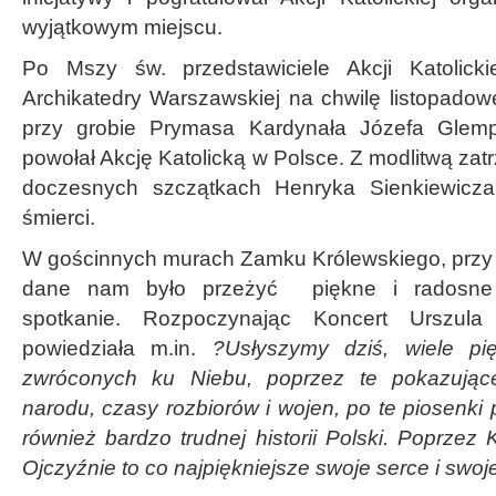
wyjątkowym miejscu.
Po Mszy św. przedstawiciele Akcji Katolicki
Archikatedry Warszawskiej na chwilę listopadow
przy grobie Prymasa Kardynała Józefa Glemp
powołał Akcję Katolicką w Polsce. Z modlitwą zat
doczesnych szczątkach Henryka Sienkiewicza
śmierci.
W gościnnych murach Zamku Królewskiego, przy 
dane nam było przeżyć piękne i radosne m
spotkanie. Rozpoczynając Koncert Urszula
powiedziała m.in.
?Usłyszymy dziś, wiele pi
zwróconych ku Niebu, poprzez te pokazując
narodu, czasy rozbiorów i wojen, po te piosenki 
również bardzo trudnej historii Polski. Poprzez
Ojczyźnie to co najpiękniejsze swoje serce i swoje