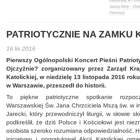
Katolickiej w Pols
Jasną Górę – Dzi
Pierwszy
PATRIOTYCZNIE NA ZAMKU
16 lis 2016 ·
Pierwszy Ogólnopolski Koncert Pieśni Patrio
Ojczyźnie? zorganizowany przez Zarząd Kraj
Katolickiej, w niedzielę 13 listopada 2016 r
w Warszawie, przeszedł do historii.
To piękne patriotyczne spotkanie rozpoc
Warszawskiej Św. Jana Chrzciciela Mszą św. w int
Jarecki, który przewodniczył liturgii, w słowie
podkreślił, że dziś Polsce i Kościołowi jest nie
osobista szeroko rozumiana odpowiedzialność. Hi
inicjatywy i pogratulował Akcji Katolickiej org