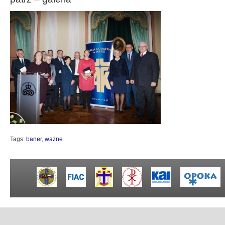
Tags:
baner
,
ważne