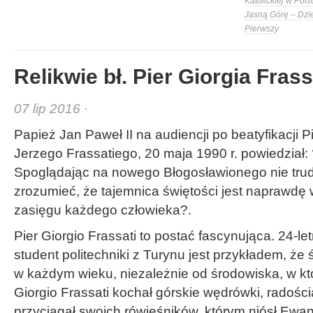
Katolickiej w Pols
Jasną Górę – Dzi
Pierwszy
Relikwie bł. Pier Giorgia Fras
07 lip 2016 ·
Papież Jan Paweł II na audiencji po beatyfikacji P
Jerzego Frassatiego, 20 maja 1990 r. powiedział:
Spoglądając na nowego Błogosławionego nie tru
zrozumieć, że tajemnica świętości jest naprawdę
zasięgu każdego człowieka?.
Pier Giorgio Frassati to postać fascynująca. 24-let
student politechniki z Turynu jest przykładem, że 
w każdym wieku, niezależnie od środowiska, w któ
Giorgio Frassati kochał górskie wędrówki, radości
przyciągał swoich rówieśników, którym niósł Ewan