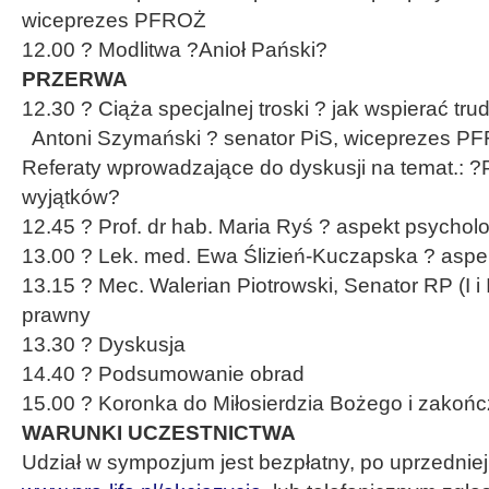
wiceprezes PFROŻ
12.00 ? Modlitwa ?Anioł Pański?
PRZERWA
12.30 ? Ciąża specjalnej troski ? jak wspierać t
Antoni Szymański ? senator PiS, wiceprezes P
Referaty wprowadzające do dyskusji na temat.: ?
wyjątków?
12.45 ? Prof. dr hab. Maria Ryś ? aspekt psychol
13.00 ? Lek. med. Ewa Ślizień-Kuczapska ? asp
13.15 ? Mec. Walerian Piotrowski, Senator RP (I i 
prawny
13.30 ? Dyskusja
14.40 ? Podsumowanie obrad
15.00 ? Koronka do Miłosierdzia Bożego i zakońc
WARUNKI UCZESTNICTWA
Udział w sympozjum jest bezpłatny, po uprzedniej r