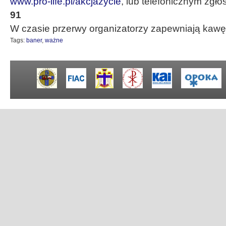
www.pro-life.pl/akcjazycie
, lub telefonicznym zgło
91
W czasie przerwy organizatorzy zapewniają kawę,
Tags:
baner
,
ważne