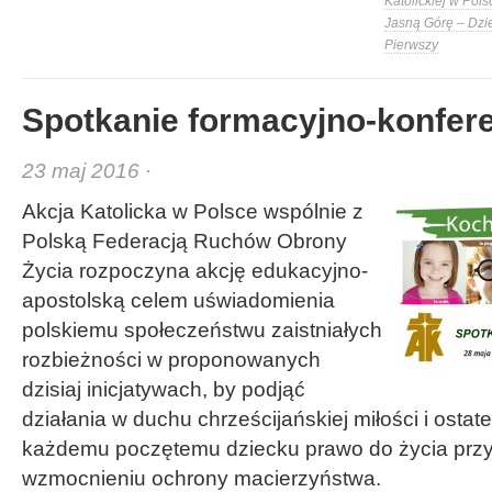
Katolickiej w Pols
Jasną Górę – Dzi
Pierwszy
Spotkanie formacyjno-konfer
23 maj 2016 ·
Akcja Katolicka w Polsce wspólnie z
Polską Federacją Ruchów Obrony
Życia rozpoczyna akcję edukacyjno-
apostolską celem uświadomienia
polskiemu społeczeństwu zaistniałych
rozbieżności w proponowanych
dzisiaj inicjatywach, by podjąć
działania w duchu chrześcijańskiej miłości i osta
każdemu poczętemu dziecku prawo do życia prz
wzmocnieniu ochrony macierzyństwa.