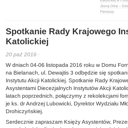
Katolickiej w Pols
Jasną Górę – Dzi
Pierwszy
Spotkanie Rady Krajowego Ins
Katolickiej
20 paź 2016 ·
W dniach 04-06 listopada 2016 roku w Domu Fo
na Bielanach, ul. Dewajtis 3 odbędzie się spotk
Instytutu Akcji Katolickiej. Spotkanie Rady Krajow
Asystentami Diecezjalnych Instytutów Akcji Katoli
latach poprzednich, połączymy z rekolekcjami fo
je ks. dr Andrzej Lubowicki, Dyrektor Wydziału Mł
Drohiczyńskiej.
Serdecznie zapraszam Księży Asystentów, Prez