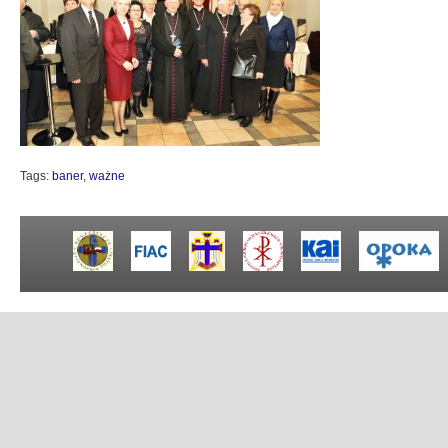
Tags:
baner
,
ważne