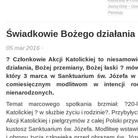
Katolickiej w Pols
Jasną Górę – Dzi
Pierwszy
Świadkowie Bożego działania
05 mar 2016 ·
? Członkowie Akcji Katolickiej to niesamow
działania, Bożej przemiany, Bożej łaski ? mó
który 3 marca w Sanktuarium św. Józefa w 
comiesięcznym modlitwom w intencji ro
nienarodzonych.
Temat marcowego spotkania brzmiał: ?20-l
Katolickiej ? w służbie życiu i rodzinie?. Przybył
Akcji Katolickiej i pielgrzymów z całej Polski przyw
kustosz Sanktuarium św. Józefa. Modlitwę wstawie
i obrony życia człowieka przed obrazem św. Józe