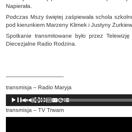
Napierała.
Podczas Mszy świętej zaśpiewała schola szkoln
pod kierunkiem Marzeny Klimek i Justyny Żurkiew
Spotkanie transmitowane było przez Telewizję
Diecezjalne Radio Rodzina.
——————————-
transmisja – Radio Maryja
Odtwarzacz
00:00
plików
dźwiękowych
transmisja – TV Trwam