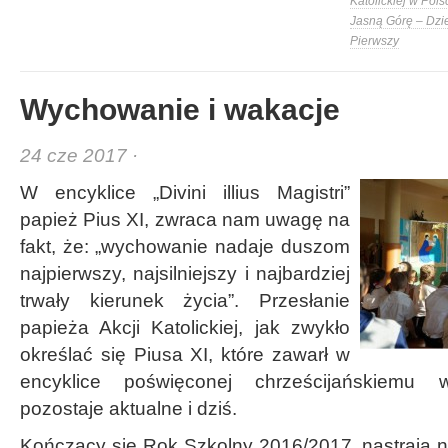
Katolickiej w Pols
Jasną Górę – Dzi
Pierwszy
Wychowanie i wakacje
24 cze 2017 ·
W encyklice „Divini illius Magistri”
papież Pius XI, zwraca nam uwagę na
fakt, że: „wychowanie nadaje duszom
najpierwszy, najsilniejszy i najbardziej
trwały kierunek życia”. Przesłanie
papieża Akcji Katolickiej, jak zwykło
określać się Piusa XI, które zawarł w
encyklice poświęconej chrześcijańskiemu 
pozostaje aktualne i dziś.
Kończący się Rok Szkolny 2016/2017, nastraja n