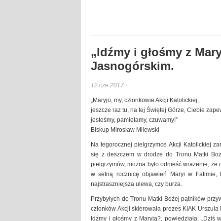
„Idźmy i głośmy z Mar
Jasnogórskim.
12 cze 2017 ·
„Maryjo, my, członkowie Akcji Katolickiej,
jeszcze raz tu, na tej Świętej Górze, Ciebie zap
jesteśmy, pamiętamy, czuwamy!”
Biskup Mirosław Milewski
Na tegorocznej pielgrzymce Akcji Katolickiej z
się z deszczem w drodze do Tronu Matki Boż
pielgrzymów, można było odnieść wrażenie, że ch
w setną rocznicę objawień Maryi w Fatimie, 
najstraszniejsza ulewa, czy burza.
Przybyłych do Tronu Matki Bożej pątników przywi
członków Akcji skierowała prezes KIAK Urszula 
Idźmy i głośmy z Maryją?, powiedziała: „Dziś 