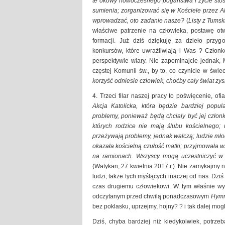
te okowy nowoczesnego pogaństwa i życie stos
sumienia; zorganizować się w Kościele przez A
wprowadzać, oto zadanie nasze?
(
Listy z Tums
właściwe patrzenie na człowieka, postawę otw
formacji. Już dziś dziękuję za dzieło przy
konkursów, które uwrażliwiają i Was ? Członk
perspektywie wiary. Nie zapominajcie jednak,
częstej Komunii św., by to, co czynicie w świec
korzyść odniesie człowiek, choćby cały świat zy
4. Trzeci filar naszej pracy to poświęcenie, 
Akcja Katolicka, która będzie bardziej popul
problemy, ponieważ będą chciały być jej członka
których rodzice nie mają ślubu kościelnego; 
przeżywają problemy, jednak walczą; ludzie mło
okazała kościelną czułość matki; przyjmowała ws
na ramionach. Wszyscy mogą uczestniczyć w 
(Watykan, 27 kwietnia 2017 r.). Nie zamykajmy 
ludzi, także tych myślących inaczej od nas. Dziś
czas drugiemu człowiekowi. W tym właśnie wy
odczytanym przed chwilą ponadczasowym
Hymn
bez poklasku, uprzejmy, hojny? ? i tak dalej m
Dziś, chyba bardziej niż kiedykolwiek, potrz