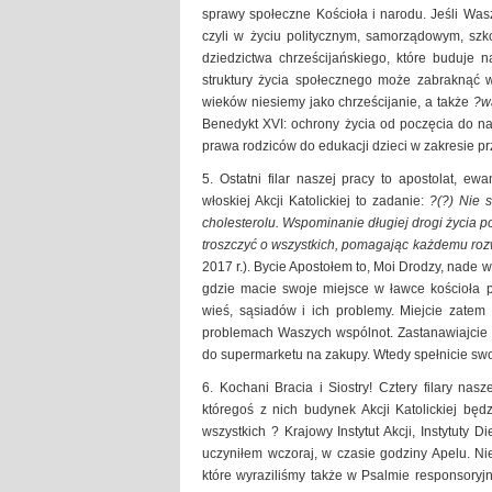
sprawy społeczne Kościoła i narodu. Jeśli Wasz
czyli w życiu politycznym, samorządowym, szk
dziedzictwa chrześcijańskiego, które buduje
struktury życia społecznego może zabraknąć w
wieków niesiemy jako chrześcijanie, a także
?w
Benedykt XVI: ochrony życia od poczęcia do na
prawa rodziców do edukacji dzieci w zakresie p
5. Ostatni filar naszej pracy to apostolat, e
włoskiej Akcji Katolickiej to zadanie:
?(?) Nie 
cholesterolu. Wspominanie długiej drogi życia 
troszczyć o wszystkich, pomagając każdemu roz
2017 r.). Bycie Apostołem to, Moi Drodzy, nade
gdzie macie swoje miejsce w ławce kościoła p
wieś, sąsiadów i ich problemy. Miejcie zatem
problemach Waszych wspólnot. Zastanawiajcie się
do supermarketu na zakupy. Wtedy spełnicie swo
6. Kochani Bracia i Siostry! Cztery filary nasz
któregoś z nich budynek Akcji Katolickiej bę
wszystkich ? Krajowy Instytut Akcji, Instytuty D
uczyniłem wczoraj, w czasie godziny Apelu. N
które wyraziliśmy także w Psalmie responsory