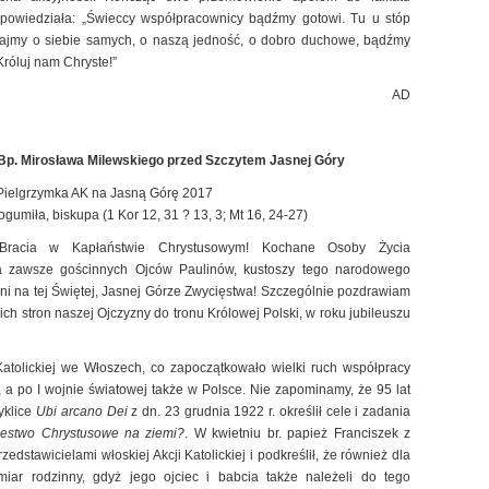
k powiedziała: „Świeccy współpracownicy bądźmy gotowi. Tu u stóp
ajmy o siebie samych, o naszą jedność, o dobro duchowe, bądźmy
Króluj nam Chryste!”
AD
Bp. Mirosława Milewskiego przed Szczytem Jasnej Góry
Pielgrzymka AK na Jasną Górę 2017
gumiła, biskupa (1 Kor 12, 31 ? 13, 3; Mt 16, 24-27)
 Bracia w Kapłaństwie Chrystusowym! Kochane Osoby Życia
 zawsze gościnnych Ojców Paulinów, kustoszy tego narodowego
eni na tej Świętej, Jasnej Górze Zwycięstwa! Szczególnie pozdrawiam
kich stron naszej Ojczyzny do tronu Królowej Polski, w roku jubileuszu
Katolickiej we Włoszech, co zapoczątkowało wielki ruch współpracy
 a po I wojnie światowej także w Polsce. Nie zapominamy, że 95 lat
yklice
Ubi arcano Dei
z dn. 23 grudnia 1922 r. określił cele i zadania
estwo Chrystusowe na ziemi?
. W kwietniu br. papież Franciszek z
edstawicielami włoskiej Akcji Katolickiej i podkreślił, że również dla
r rodzinny, gdyż jego ojciec i babcia także należeli do tego