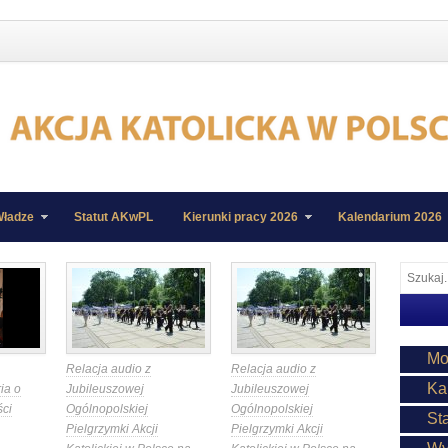
ładze
Statut AKwPL
Kierunki pracy 2026
Kalendarium 2026
Mo
Relacja audio z
Relacja audio z
Ka
ia o
Jubileuszowej
Jubileuszowej
ści
Ogólnopolskiej
Ogólnopolskiej
St
Pielgrzymki Akcji
Pielgrzymki Akcji