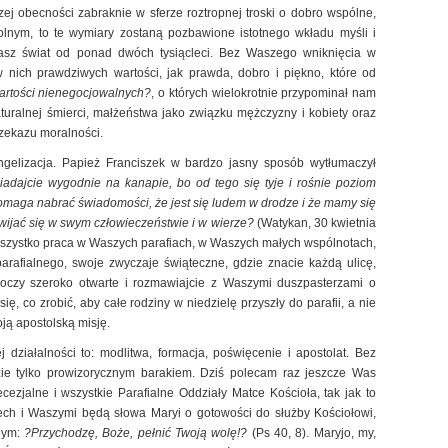
ej obecności zabraknie w sferze roztropnej troski o dobro wspólne,
olnym, to te wymiary zostaną pozbawione istotnego wkładu myśli i
 nasz świat od ponad dwóch tysiącleci. Bez Waszego wniknięcia w
 nich prawdziwych wartości, jak prawda, dobro i piękno, które od
artości nienegocjowalnych?
, o których wielokrotnie przypominał nam
turalnej śmierci, małżeństwa jako związku mężczyzny i kobiety oraz
rzekazu moralności.
wangelizacja. Papież Franciszek w bardzo jasny sposób wytłumaczył
siadajcie wygodnie na kanapie, bo od tego się tyje i rośnie poziom
pomaga nabrać świadomości, że jest się ludem w drodze i że mamy się
wijać się w swym człowieczeństwie i w wierze?
(Watykan, 30 kwietnia
 wszystko praca w Waszych parafiach, w Waszych małych wspólnotach,
arafialnego, swoje zwyczaje świąteczne, gdzie znacie każdą ulicę,
 oczy szeroko otwarte i rozmawiajcie z Waszymi duszpasterzami o
, co zrobić, aby całe rodziny w niedzielę przyszły do parafii, a nie
ją apostolską misję.
ej działalności to: modlitwa, formacja, poświęcenie i apostolat. Bez
dzie tylko prowizorycznym barakiem. Dziś polecam raz jeszcze Was
iecezjalne i wszystkie Parafialne Oddziały Matce Kościoła, tak jak to
iech i Waszymi będą słowa Maryi o gotowości do służby Kościołowi,
jnym:
?Przychodzę, Boże, pełnić Twoją wolę!?
(Ps 40, 8). Maryjo, my,