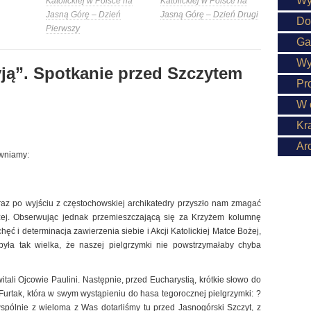
Wy
Katolickiej w Polsce na
Katolickiej w Polsce na
Jasną Górę – Dzień
Jasną Górę – Dzień Drugi
Do
Pierwszy
Ga
Wy
yją”. Spotkanie przed Szczytem
Pr
W 
Kr
Ar
ewniamy:
araz po wyjściu z częstochowskiej archikatedry przyszło nam zmagać
ej. Obserwując jednak przemieszczającą się za Krzyżem kolumnę
ęć i determinacja zawierzenia siebie i Akcji Katolickiej Matce Bożej,
była tak wielka, że naszej pielgrzymki nie powstrzymałaby chyba
tali Ojcowie Paulini. Następnie, przed Eucharystią, krótkie słowo do
Furtak, która w swym wystąpieniu do hasa tegorocznej pielgrzymki: ?
wspólnie z wieloma z Was dotarliśmy tu przed Jasnogórski Szczyt, z