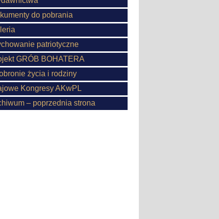
dawnictwa
kumenty do pobrania
leria
chowanie patriotyczne
ojekt GRÓB BOHATERA
obronie życia i rodziny
ajowe Kongresy AKwPL
chiwum – poprzednia strona