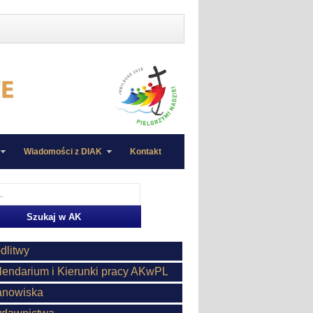
Wiadomości z DIAK
Kontakt
dlitwy
lendarium i Kierunki pracy AKwPL
anowiska