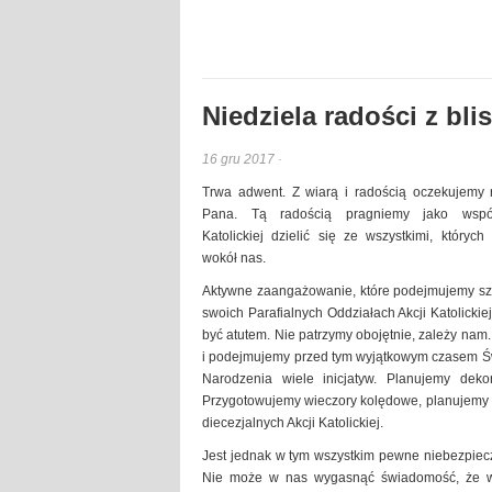
Niedziela radości z bli
16 gru 2017 ·
Trwa adwent. Z wiarą i radością oczekujemy n
Pana. Tą radością pragniemy jako wspól
Katolickiej dzielić się ze wszystkimi, któryc
wokół nas.
Aktywne zaangażowanie, które podejmujemy sz
swoich Parafialnych Oddziałach Akcji Katolickiej
być atutem. Nie patrzymy obojętnie, zależy nam.
i podejmujemy przed tym wyjątkowym czasem Ś
Narodzenia wiele inicjatyw. Planujemy deko
Przygotowujemy wieczory kolędowe, planujemy s
diecezjalnych Akcji Katolickiej.
Jest jednak w tym wszystkim pewne niebezpiec
Nie może w nas wygasnąć świadomość, że w ż