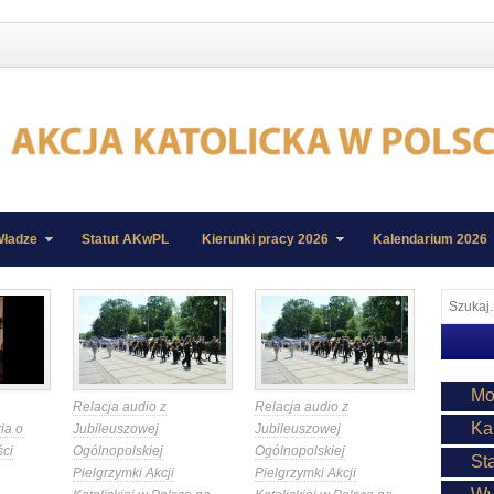
ładze
Statut AKwPL
Kierunki pracy 2026
Kalendarium 2026
Mo
Relacja audio z
Relacja audio z
Ka
ia o
Jubileuszowej
Jubileuszowej
ści
Ogólnopolskiej
Ogólnopolskiej
St
Pielgrzymki Akcji
Pielgrzymki Akcji