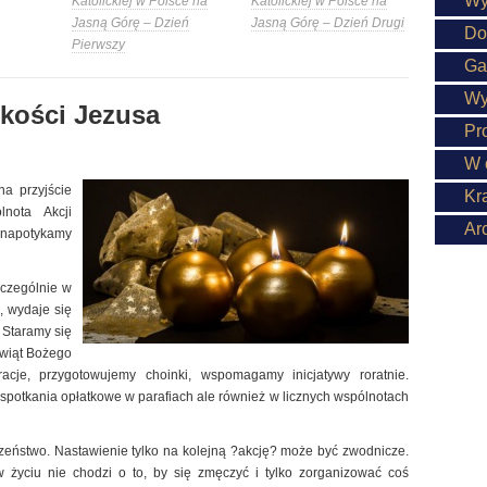
Wy
Katolickiej w Polsce na
Katolickiej w Polsce na
Jasną Górę – Dzień
Jasną Górę – Dzień Drugi
Do
Pierwszy
Ga
Wy
skości Jezusa
Pr
W 
a przyjście
Kr
nota Akcji
Ar
h napotykamy
czególnie w
, wydaje się
 Staramy się
wiąt Bożego
racje, przygotowujemy choinki, wspomagamy inicjatywy roratnie.
potkania opłatkowe w parafiach ale również w licznych wspólnotach
zeństwo. Nastawienie tylko na kolejną ?akcję? może być zwodnicze.
yciu nie chodzi o to, by się zmęczyć i tylko zorganizować coś