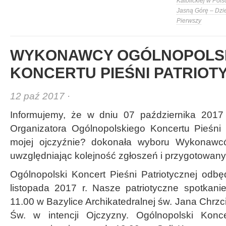
Katolickiej w Pols
Jasną Górę – Dzi
Pierwszy
WYKONAWCY OGÓLNOPOLS
KONCERTU PIEŚNI PATRIOT
12 paź 2017 ·
Informujemy, że w dniu 07 października 2017
Organizatora Ogólnopolskiego Koncertu Pieśni
mojej ojczyźnie? dokonała wyboru Wykonawcó
uwzględniając kolejność zgłoszeń i przygotowany 
Ogólnopolski Koncert Pieśni Patriotycznej odbę
listopada 2017 r. Nasze patriotyczne spotkan
11.00 w Bazylice Archikatedralnej św. Jana Chrz
Św. w intencji Ojczyzny. Ogólnopolski Koncer