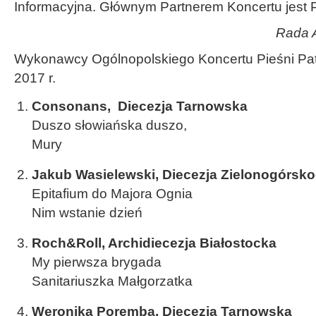
Informacyjna. Głównym Partnerem Koncertu jest
Rada A
Wykonawcy Ogólnopolskiego Koncertu Pieśni Patri
2017 r.
Consonans, Diecezja Tarnowska
Duszo słowiańska duszo,
Mury
Jakub Wasielewski, Diecezja Zielonogórsk
Epitafium do Majora Ognia
Nim wstanie dzień
Roch&Roll, Archidiecezja Białostocka
My pierwsza brygada
Sanitariuszka Małgorzatka
Weronika Poremba, Diecezja Tarnowska