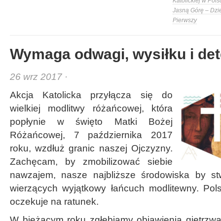
Katolickiej w Pols
Jasną Górę – Dzi
Pierwszy
Wymaga odwagi, wysiłku i det
26 wrz 2017 ·
Akcja Katolicka przyłącza się do
wielkiej modlitwy różańcowej, która
popłynie w święto Matki Bożej
Różańcowej, 7 października 2017
roku, wzdłuż granic naszej Ojczyzny.
Zachęcam, by zmobilizować siebie
nawzajem, nasze najbliższe środowiska by st
wierzących wyjątkowy łańcuch modlitewny. Pols
oczekuje na ratunek.
W bieżącym roku zgłębiamy objawienia gietrzwał