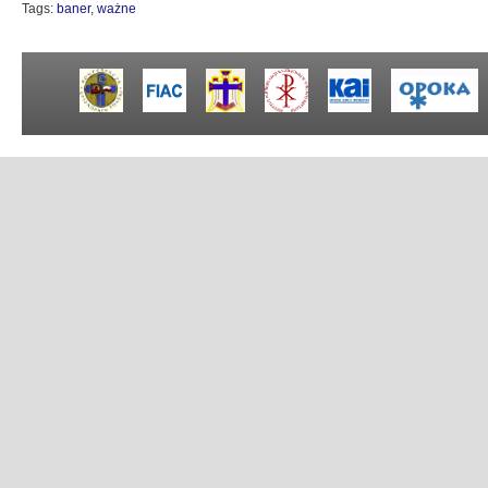
Tags:
baner
,
ważne