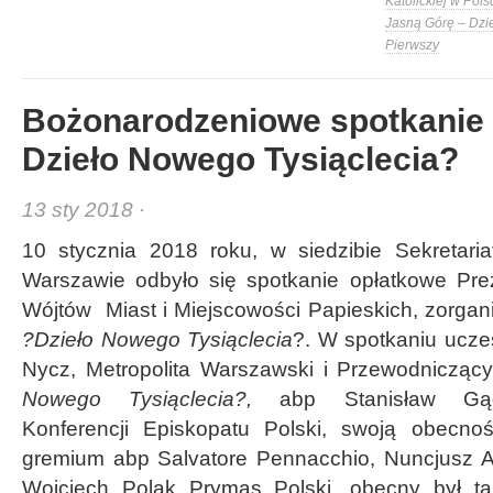
Katolickiej w Pols
Jasną Górę – Dzi
Pierwszy
Bożonarodzeniowe spotkanie 
Dzieło Nowego Tysiąclecia?
13 sty 2018 ·
10 stycznia 2018 roku, w siedzibie Sekretari
Warszawie odbyło się spotkanie opłatkowe Pre
Wójtów Miast i Miejscowości Papieskich, zorga
?Dzieło Nowego Tysiąclecia
?. W spotkaniu uczes
Nycz, Metropolita Warszawski i Przewodnicząc
Nowego Tysiąclecia?,
abp Stanisław Gąde
Konferencji Episkopatu Polski, swoją obecnoś
gremium abp Salvatore Pennacchio, Nuncjusz A
Wojciech Polak Prymas Polski, obecny był tak