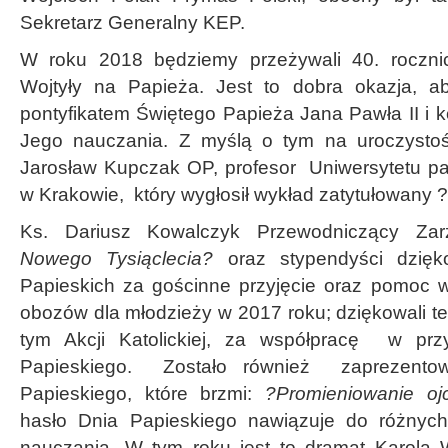
Sekretarz Generalny KEP.
W roku 2018 będziemy przeżywali 40. roczni
Wojtyły na Papieża. Jest to dobra okazja, ab
pontyfikatem Świętego Papieża Jana Pawła II i 
Jego nauczania. Z myślą o tym na uroczystoś
Jarosław Kupczak OP, profesor Uniwersytetu pa
w Krakowie, który wygłosił wykład zatytułowany ?
Ks. Dariusz Kowalczyk Przewodniczący Za
Nowego Tysiąclecia?
oraz stypendyści dzię
Papieskich za gościnne przyjęcie oraz pomoc w
obozów dla młodzieży w 2017 roku; dziękowali t
tym Akcji Katolickiej, za współpracę w pr
Papieskiego. Zostało również zaprezentow
Papieskiego, które brzmi:
?Promieniowanie oj
hasło Dnia Papieskiego nawiązuje do różnyc
nauczania. W tym roku jest to dramat Karola 