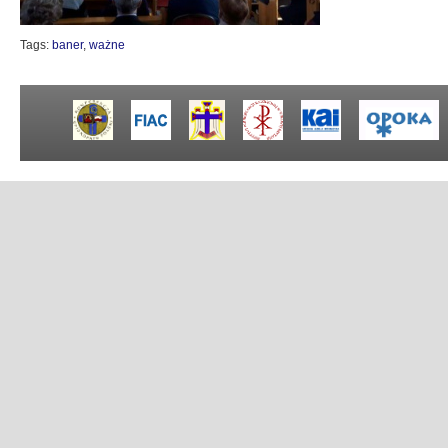
Tags:
baner
,
ważne