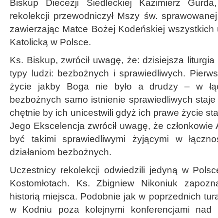
Biskup Diecezji Siedleckiej Kazimierz Gurda
rekolekcji przewodniczył Mszy św. sprawowanej
zawierzając Matce Bożej Kodeńskiej wszystkich 
Katolicką w Polsce.
Ks. Biskup, zwrócił uwagę, że: dzisiejsza liturg
typy ludzi: bezbożnych i sprawiedliwych. Pierws
życie jakby Boga nie było a drudzy – w łą
bezbożnych samo istnienie sprawiedliwych staje
chętnie by ich unicestwili gdyż ich prawe życie st
Jego Ekscelencja zwrócił uwagę, że członkowie Ak
być takimi sprawiedliwymi żyjącymi w łączn
działaniom bezbożnych.
Uczestnicy rekolekcji odwiedzili jedyną w Pols
Kostomłotach. Ks. Zbigniew Nikoniuk zapozn
historią miejsca. Podobnie jak w poprzednich tura
w Kodniu poza kolejnymi konferencjami nad 