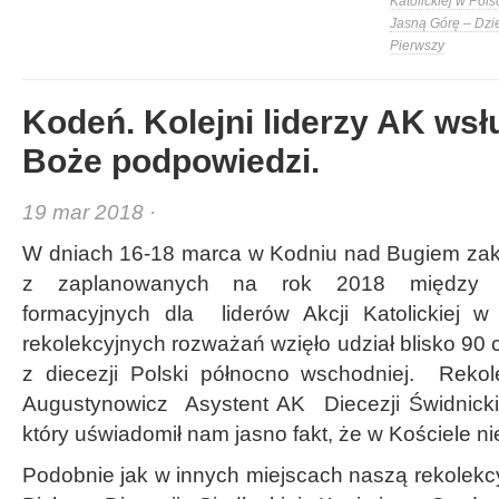
Katolickiej w Pols
Jasną Górę – Dzi
Pierwszy
Kodeń. Kolejni liderzy AK wsł
Boże podpowiedzi.
19 mar 2018 ·
W dniach 16-18 marca w Kodniu nad Bugiem zakoń
z zaplanowanych na rok 2018 między di
formacyjnych dla liderów Akcji Katolickiej 
rekolekcyjnych rozważań wzięło udział blisko 90 c
z diecezji Polski północno wschodniej. Rekol
Augustynowicz Asystent AK Diecezji Świdnicki
który uświadomił nam jasno fakt, że w Kościele n
Podobnie jak w innych miejscach naszą rekolekc