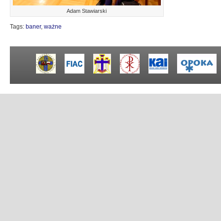
Adam Stawiarski
Tags:
baner
,
ważne