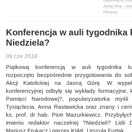
Katolickiej w Pols
Jasną Górę – Dzi
Pierwszy
Konferencja w auli tygodnika 
Niedziela?
09 cze 2018 ·
Piątkową konferencją w auli tygodnika kat
rozpoczęto bezpośrednie przygotowania do sobo
Akcji Katolickiej na Jasną Górę. W wypeł
konferencyjnej odbyły się wykłady formacyjne, k
Pamięci Narodowej?, popularyzatorka myśl
Tysiąclecia, Anna Rastawicka oraz znany i c
ks. prof. dr hab. Piotr Mazurkiewicz. Przybyły
imieniu redaktor naczelnej ?Niedzieli? Lidii 
Mariusz Frukacz i prezes KIAK, Urszula Furtak.