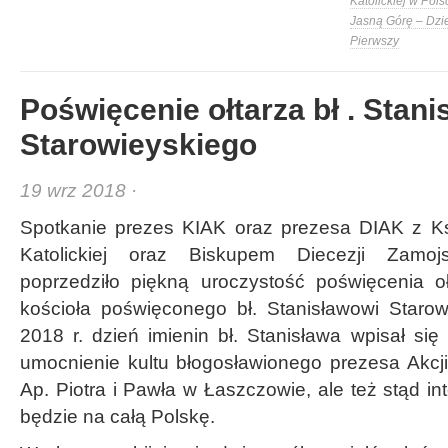
Katolickiej w Pols
Jasną Górę – Dzi
Pierwszy
Poświęcenie ołtarza bł . Stani
Starowieyskiego
19 wrz 2018 ·
Spotkanie prezes KIAK oraz prezesa DIAK z Ks
Katolickiej oraz Biskupem Diecezji Zamoj
poprzedziło piękną uroczystość poświęcenia o
kościoła poświęconego bł. Stanisławowi Staro
2018 r. dzień imienin bł. Stanisława wpisał si
umocnienie kultu błogosławionego prezesa Akcji K
Ap. Piotra i Pawła w Łaszczowie, ale też stąd i
będzie na całą Polskę.