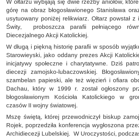
W ołtarzu wybijają się dwie rzeźby aniołów, któ
górę na obraz błogosławionego Stanisława ora
usytuowany poniżej relikwiarz. Ołtarz powstał z 
Świty, proboszcza parafii pełniącego równ
Diecezjalnego Akcji Katolickiej.
W długą i piękną historię parafii w sposób wyjąt
Starowieyski, jako oddany prezes Akcji Katolicki
inicjatywy społeczne i charytatywne. Dziś patro
diecezji zamojsko-lubaczowskiej. Błogosławio
szambelan papieski, ale też więzień i ofiara o
Dachau, który w 1999 r. został ogłoszony p
błogosławionym Kościoła Katolickiego w gr
czasów II wojny światowej.
Mszę świętą, której przewodniczył biskup zamo
Rojek, poprzedziła konferencja wygłoszona prze
Archidiecezji Lubelskiej. W Uroczystości, podcza