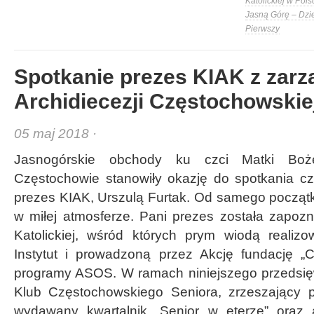
Katolickiej w Pols
Jasną Górę – Dzi
Pierwszy
Spotkanie prezes KIAK z zar
Archidiecezji Częstochowskie
05 maj 2018 ·
Jasnogórskie obchody ku czci Matki Boż
Częstochowie stanowiły okazję do spotkania c
prezes KIAK, Urszulą Furtak. Od samego początk
w miłej atmosferze. Pani prezes została zapozn
Katolickiej, wśród których prym wiodą realiz
Instytut i prowadzoną przez Akcję fundację „C
programy ASOS. W ramach niniejszego przedsię
Klub Częstochowskiego Seniora, zrzeszający 
wydawany kwartalnik „Senior w eterze” oraz