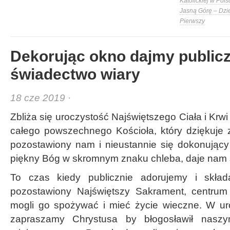
Katolickiej w Pols
Jasną Górę – Dzi
Pierwszy
Dekorując okno dajmy public
świadectwo wiary
18 cze 2019 ·
Zbliża się uroczystość Najświętszego Ciała i Krwi 
całego powszechnego Kościoła, który dziękuje z
pozostawiony nam i nieustannie się dokonujący 
piękny Bóg w skromnym znaku chleba, daje nam s
To czas kiedy publicznie adorujemy i skład
pozostawiony Najświętszy Sakrament, centru
mogli go spożywać i mieć życie wieczne. W ur
zapraszamy Chrystusa by błogosławił nasz