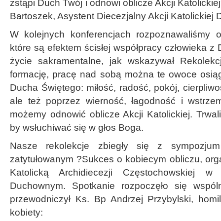
zstąpi Duch Twój i odnowi oblicze Akcji Katolickie
Bartoszek, Asystent Diecezjalny Akcji Katolickiej 
W kolejnych konferencjach rozpoznawaliśmy 
które są efektem ścisłej współpracy człowieka 
życie sakramentalne, jak wskazywał Rekolekcj
formację, pracę nad sobą można te owoce osią
Ducha Świętego: miłość, radość, pokój, cierpliwo
ale też poprzez wierność, łagodność i wstrze
możemy odnowić oblicze Akcji Katolickiej. Trwal
by wsłuchiwać się w głos Boga.
Nasze rekolekcje zbiegły się z sympozjum
zatytułowanym ?Sukces o kobiecym obliczu, or
Katolicką Archidiecezji Częstochowskiej 
Duchownym. Spotkanie rozpoczęło się wspóln
przewodniczył Ks. Bp Andrzej Przybylski, homil
kobiety: