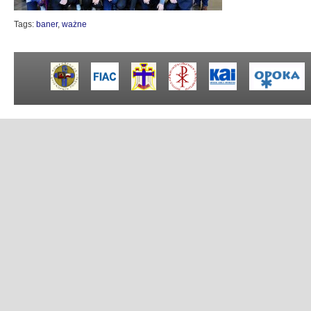
Tags:
baner
,
ważne