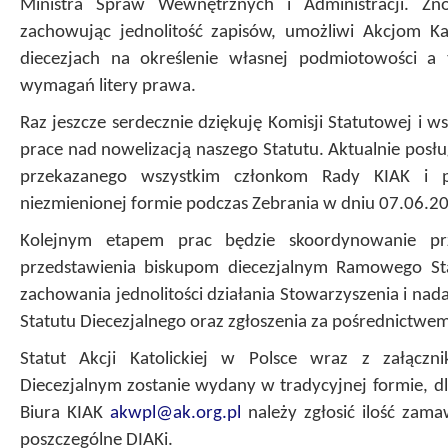
Ministra Spraw Wewnętrznych i Administracji. Zno
zachowując jednolitość zapisów, umożliwi Akcjom Ka
diecezjach na określenie własnej podmiotowości a
wymagań litery prawa.
Raz jeszcze serdecznie dziękuję Komisji Statutowej i
prace nad nowelizacją naszego Statutu. Aktualnie posłu
przekazanego wszystkim członkom Rady KIAK i 
niezmienionej formie podczas Zebrania w dniu 07.06.20
Kolejnym etapem prac będzie skoordynowanie pr
przedstawienia biskupom diecezjalnym Ramowego Sta
zachowania jednolitości działania Stowarzyszenia i nad
Statutu Diecezjalnego oraz zgłoszenia za pośrednictwem 
Statut
Akcji Katolickiej w Polsce wraz z załąc
Diecezjalnym
zostanie wydany w tradycyjnej formie, d
Biura KIAK
akwpl@ak.org.pl
należy zgłosić ilość zam
poszczególne DIAKi.