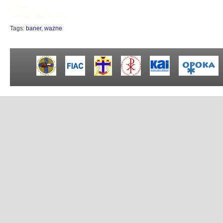
Tags:
baner
,
ważne