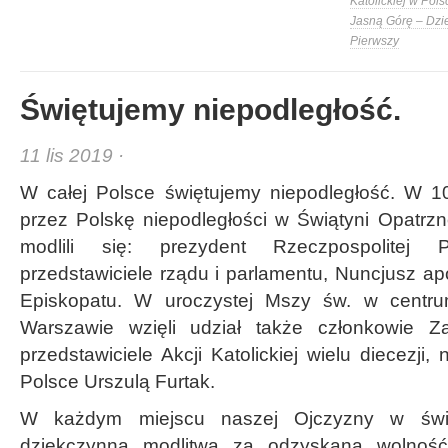
Katolickiej w Pols
Jasną Górę – Dzi
Pierwszy
Świętujemy niepodległość.
11 lis 2019 ·
W całej Polsce świętujemy niepodległość. W 1
przez Polskę niepodległości w Świątyni Opatrzn
modlili się: prezydent Rzeczpospolitej 
przedstawiciele rządu i parlamentu, Nuncjusz apo
Episkopatu. W uroczystej Mszy św. w centru
Warszawie wzięli udział także członkowie Z
przedstawiciele Akcji Katolickiej wielu diecezji
Polsce Urszulą Furtak.
W każdym miejscu naszej Ojczyzny w świą
dziękczynna modlitwa za odzyskaną wolność