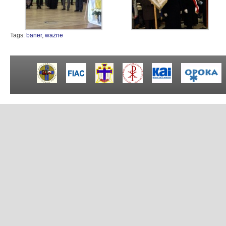
Tags:
baner
,
ważne