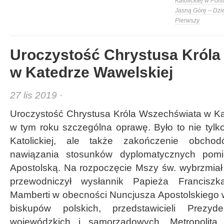
Katolickiej w Pols
Jasną Górę – Dzi
Pierwszy
Uroczystość Chrystusa Króla
w Katedrze Wawelskiej
27 lis 2019 ·
Uroczystość Chrystusa Króla Wszechświata w Ka
w tym roku szczególna oprawę. Było to nie tylko
Katolickiej, ale także zakończenie obchod
nawiązania stosunków dyplomatycznych pomi
Apostolską. Na rozpoczęcie Mszy św. wybrzmia
przewodniczył wysłannik Papieża Francisz
Mamberti w obecności Nuncjusza Apostolskiego w
biskupów polskich, przedstawicieli Prez
wojewódzkich i samorządowych. Metropolit