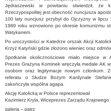
Jędraszewski w powitaniu stwierdził, że kr
Rzeczypospolitej jest obecność nuncjusza apost
100 laty nuncjusz przybył do Ojczyzny w lipcu 
1989 roku wznowiono po okresie komunizmu st
Watykanem.
Po uroczystości w Katedrze orszak Akcji Katoli
Krzyż Katyński gdzie złożono wieniec oraz odmó
Spotkanie okolicznościowe miało miejsce w A
Prezes Grażyna Kominek wręczyła medale AK wy
osobom oraz legitymacje nowym członkom. Ze
referatu o Słudze Bożym Kardynale Stefan
zakończyła wspólna agapa.
Akcję Katolicką w Polsce reprezentował
Kazimierz Kryla, Wiceprezes Zarządu Krajowego
galeria – patrz