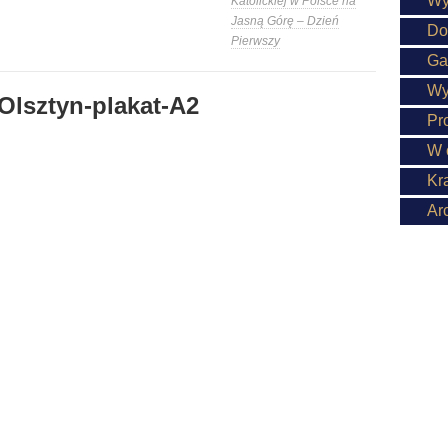
Wy
Katolickiej w Polsce na
Jasną Górę – Dzień
Do
Pierwszy
Ga
Wy
Olsztyn-plakat-A2
Pr
W 
Kr
Ar