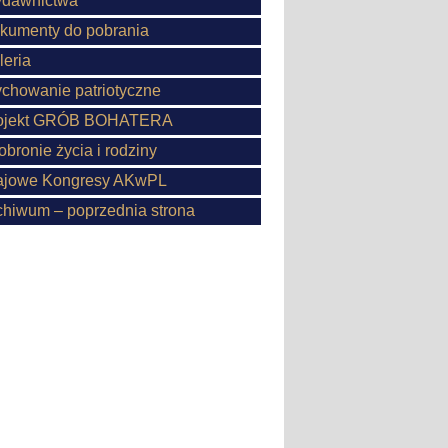
dawnictwa
kumenty do pobrania
leria
chowanie patriotyczne
ojekt GRÓB BOHATERA
obronie życia i rodziny
ajowe Kongresy AKwPL
chiwum – poprzednia strona