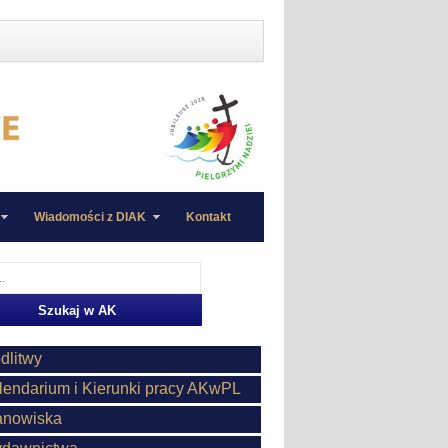
Wiadomości z DIAK
Kontakt
dlitwy
lendarium i Kierunki pracy AKwPL
anowiska