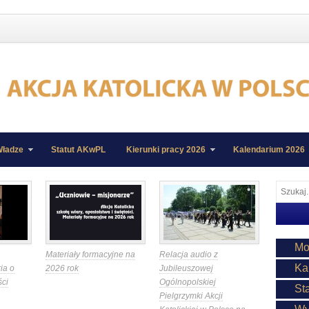
ładze
Statut AKwPL
Kierunki pracy 2026
Kalendarium 2026
Mo
Materiały formacyjne na
Relacja audio z
Ka
ia o
2026 rok
Jubileuszowej
ści
Ogólnopolskiej
St
Pielgrzymki Akcji