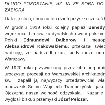
DŁUGO POZOSTANIE, AŻ JĄ ZE SOBĄ D
ZABIORĄ.
I tak się stało, choć na ten dzień przyszło czekać 5
W grudniu 1919 roku kolejny papież
Benedy
wręczenia biretów kardynalskich dwóm polski
Polski
Edmundowi Dalborowi
i metropo
Aleksandrowi Kakowskiemu
, przekazał świe
nadzieję, że nadszedł czas, kiedy może on
Warszawy.
W 1920 roku przywiezioną przez obu purpura
uroczystej procesji do Warszawskiej archikate
św. zapalił ją najwyższy przedstawiciel wła
marszałek Sejmu Wojciech Trąmpczyński, jak
Ojczyzna nasza wolność odzyskała. Kazanie p
wygłosił biskup przemyski
Józef Pelczar.