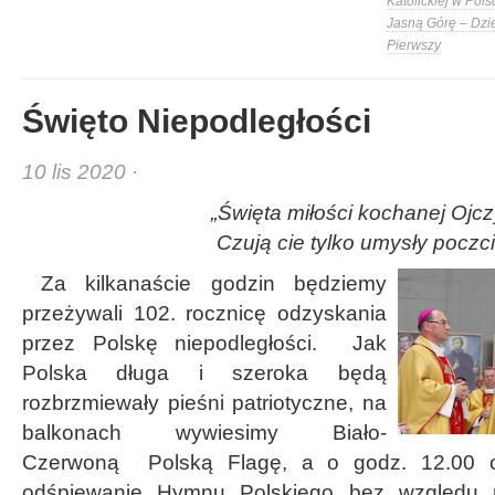
Katolickiej w Pols
Jasną Górę – Dzi
Pierwszy
Święto Niepodległości
10 lis 2020 ·
„Święta miłości kochanej Ojc
Czują cie tylko umysły poczc
Za kilkanaście godzin będziemy
przeżywali 102. rocznicę odzyskania
przez Polskę niepodległości. Jak
Polska długa i szeroka będą
rozbrzmiewały pieśni patriotyczne, na
balkonach wywiesimy Biało-
Czerwoną Polską Flagę, a o godz. 12.00 o
odśpiewanie Hymnu Polskiego bez względu 