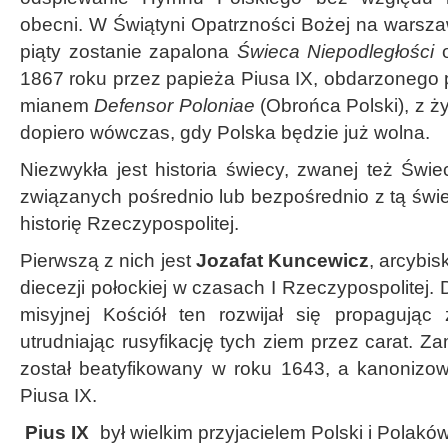
obecni. W Świątyni Opatrzności Bożej na warsza
piąty zostanie zapalona
Świeca Niepodległości
o
1867 roku przez papieża Piusa IX, obdarzonego
mianem
Defensor Poloniae
(Obrońca Polski), z ż
dopiero wówczas, gdy Polska będzie już wolna.
Niezwykła jest historia świecy, zwanej też Świ
związanych pośrednio lub bezpośrednio z tą świe
historię Rzeczypospolitej.
Pierwszą z nich jest
Jozafat Kuncewicz
, arcybi
diecezji połockiej w czasach I Rzeczypospolitej. D
misyjnej Kościół ten rozwijał się propagując
utrudniając rusyfikację tych ziem przez carat.
został beatyfikowany w roku 1643, a kanonizo
Piusa IX.
Pius IX
był wielkim przyjacielem Polski i Polakó