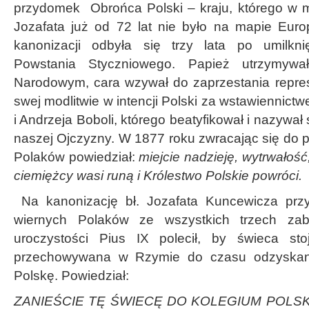
przydomek Obrońca Polski – kraju, którego w m
Jozafata już od 72 lat nie było na mapie Eur
kanonizacji odbyła się trzy lata po umilknię
Powstania Styczniowego. Papież utrzymyw
Narodowym, cara wzywał do zaprzestania repres
swej modlitwie w intencji Polski za wstawiennict
i Andrzeja Boboli, którego beatyfikował i nazyw
naszej Ojczyzny. W 1877 roku zwracając się do 
Polaków powiedział:
miejcie nadzieję, wytrwałość
ciemiężcy wasi runą i Królestwo Polskie powróci.
Na kanonizację bł. Jozafata Kuncewicza prz
wiernych Polaków ze wszystkich trzech za
uroczystości Pius IX polecił, by świeca sto
przechowywana w Rzymie do czasu odzyskania
Polskę. Powiedział:
ZANIEŚCIE TĘ ŚWIECĘ DO KOLEGIUM POLSK