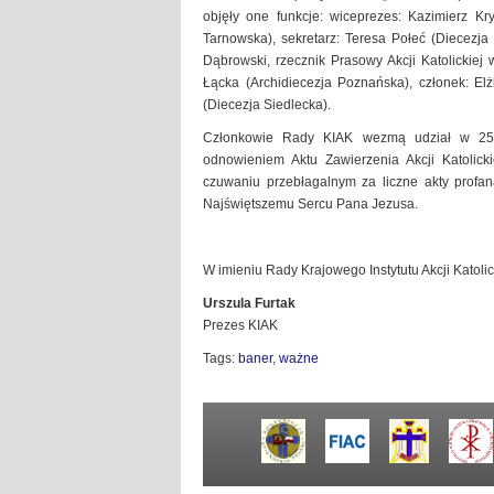
objęły one funkcje: wiceprezes: Kazimierz Kr
Tarnowska), sekretarz: Teresa Połeć (Diecezja
Dąbrowski, rzecznik Prasowy Akcji Katolickiej
Łącka (Archidiecezja Poznańska), członek: El
(Diecezja Siedlecka).
Członkowie Rady KIAK wezmą udział w 25 O
odnowieniem Aktu Zawierzenia Akcji Katolic
czuwaniu przebłagalnym za liczne akty profan
Najświętszemu Sercu Pana Jezusa.
W imieniu Rady Krajowego Instytutu Akcji Katolic
Urszula Furtak
Prezes KIAK
Tags:
baner
,
ważne