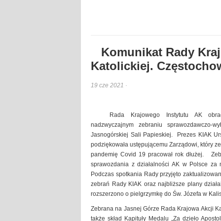
Komunikat Rady Krajo
Katolickiej. Częstochow
19 cze 2021 ·
Rada Krajowego Instytutu AK obra
nadzwyczajnym zebraniu sprawozdawczo-wy
Jasnogórskiej Sali Papieskiej. Prezes KIAK Ur
podziękowała ustępującemu Zarządowi, który z
pandemię Covid 19 pracował rok dłużej. Zebra
sprawozdania z działalności AK w Polsce za m
Podczas spotkania Rady przyjęto zaktualizowa
zebrań Rady KIAK oraz najbliższe plany działal
rozszerzono o pielgrzymkę do Św. Józefa w Kali
Zebrana na Jasnej Górze Rada Krajowa Akcji Kat
także skład Kapituły Medalu „Za dzieło Apost