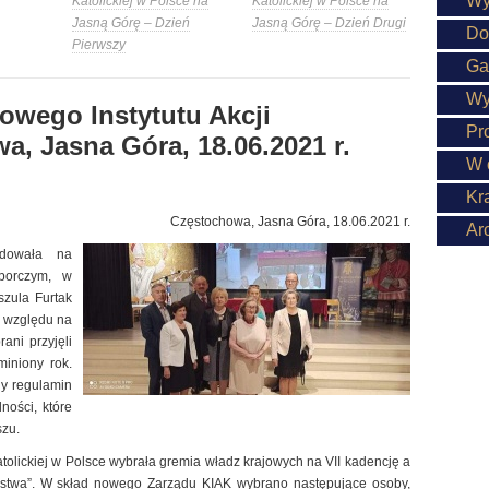
Wy
Katolickiej w Polsce na
Katolickiej w Polsce na
Jasną Górę – Dzień
Jasną Górę – Dzień Drugi
Do
Pierwszy
Ga
Wy
wego Instytutu Akcji
Pr
a, Jasna Góra, 18.06.2021 r.
W 
Kr
Częstochowa, Jasna Góra, 18.06.2021 r.
Ar
dowała na
borczym, w
szula Furtak
e względu na
ni przyjęli
iniony rok.
ny regulamin
ności, które
szu.
olickiej w Polsce wybrała gremia władz krajowych na VII kadencję a
olstwa”. W skład nowego Zarządu KIAK wybrano następujące osoby,