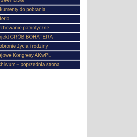
dawnictwa
kumenty do pobrania
leria
chowanie patriotyczne
ojekt GRÓB BOHATERA
obronie życia i rodziny
ajowe Kongresy AKwPL
chiwum – poprzednia strona