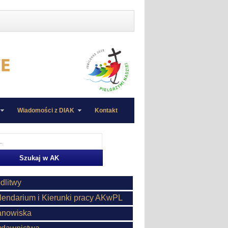
Wiadomości z DIAK
Kontakt
dlitwy
lendarium i Kierunki pracy AKwPL
anowiska