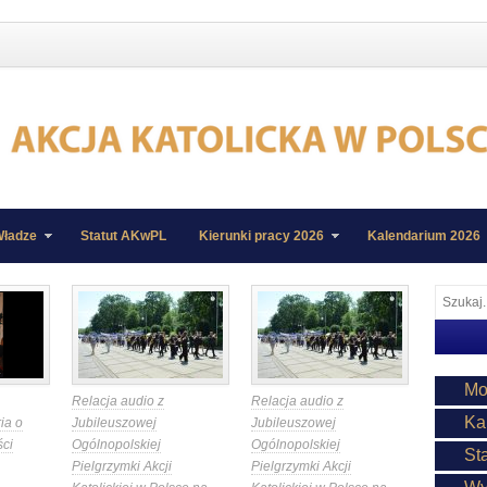
ładze
Statut AKwPL
Kierunki pracy 2026
Kalendarium 2026
Mo
Relacja audio z
Relacja audio z
Ka
ia o
Jubileuszowej
Jubileuszowej
ści
Ogólnopolskiej
Ogólnopolskiej
St
Pielgrzymki Akcji
Pielgrzymki Akcji