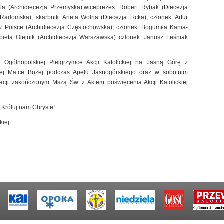
yla (Archidiecezja Przemyska),wiceprezes: Robert Rybak (Diecezja
 Radomska), skarbnik: Aneta Wolna (Diecezja Ełcka), członek: Artur
 w Polsce (Archidiecezja Częstochowska), członek: Bogumiła Kania-
żbieta Olejnik (Archidiecezja Warszawska) członek: Janusz Leśniak
gólnopolskiej Pielgrzymce Akcji Katolickiej na Jasną Górę z
kiej Matce Bożej podczas Apelu Jasnogórskiego oraz w sobotnim
acji zakończonym Mszą Św. z Aktem poświęcenia Akcji Katolickiej
Króluj nam Chryste!
kiej