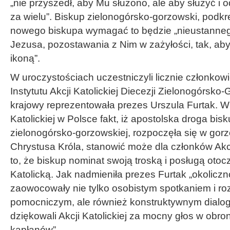
„nie przyszedł, aby Mu służono, ale aby służyć i
za wielu”. Biskup zielonogórsko-gorzowski, podkre
nowego biskupa wymagać to będzie „nieustanneg
Jezusa, pozostawania z Nim w zażyłości, tak, a
ikoną”.
W uroczystościach uczestniczyli licznie członkow
Instytutu Akcji Katolickiej Diecezji Zielonogórsko
krajowy reprezentowała prezes Urszula Furtak. W 
Katolickiej w Polsce fakt, iż apostolska droga bis
zielonogórsko-gorzowskiej, rozpoczęła się w gorzo
Chrystusa Króla, stanowić może dla członków Akcji
to, że biskup nominat swoją troską i posługą otoc
Katolicką. Jak nadmieniła prezes Furtak „okolicz
zaowocowały nie tylko osobistym spotkaniem i 
pomocniczym, ale również konstruktywnym dialog
dziękowali Akcji Katolickiej za mocny głos w obro
kapłanów”.