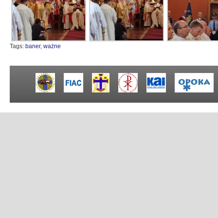
Tags:
baner
,
ważne