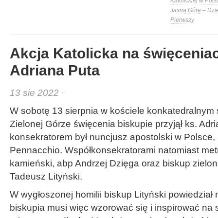
Katolickiej w Pols
Jasną Górę – Dzi
Pierwszy
Akcja Katolicka na święcenia
Adriana Puta
13 sie 2022 ·
W sobotę 13 sierpnia w kościele konkatedralnym ś
Zielonej Górze święcenia biskupie przyjął ks. Ad
konsekratorem był nuncjusz apostolski w Polsce,
Pennacchio. Współkonsekratorami natomiast metr
kamieński, abp Andrzej Dzięga oraz biskup zielo
Tadeusz Lityński.
W wygłoszonej homilii biskup Lityński powiedział 
biskupia musi więc wzorować się i inspirować na s