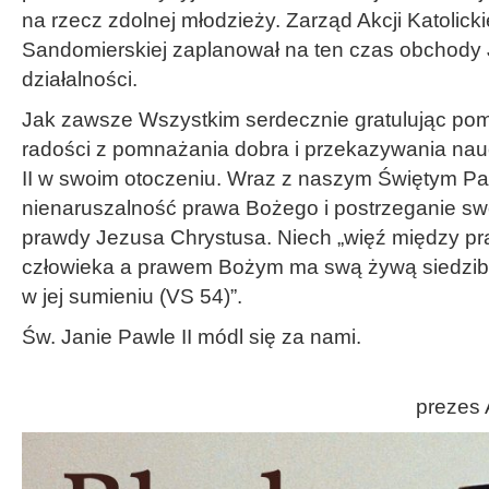
na rzecz zdolnej młodzieży. Zarząd Akcji Katolicki
Sandomierskiej zaplanował na ten czas obchody 
działalności.
Jak zawsze Wszystkim serdecznie gratulując pom
radości z pomnażania dobra i przekazywania na
II w swoim otoczeniu. Wraz z naszym Świętym P
nienaruszalność prawa Bożego i postrzeganie sw
prawdy Jezusa Chrystusa. Niech „więź między pr
człowieka a prawem Bożym ma swą żywą siedzibę 
w jej sumieniu (VS 54)”.
Św. Janie Pawle II módl się za nami.
prezes 