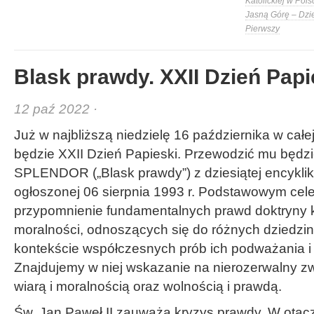
Katolickiej w Pols
Jasną Górę – Dzi
Pierwszy
Blask prawdy. XXII Dzień Papi
12 paź 2022 ·
Już w najbliższą niedzielę 16 października w cał
będzie XXII Dzień Papieski. Przewodzić mu będ
SPLENDOR („Blask prawdy”) z dziesiątej encykliki
ogłoszonej 06 sierpnia 1993 r. Podstawowym celem
przypomnienie fundamentalnych prawd doktryny ka
moralności, odnoszących się do różnych dziedzin
kontekście współczesnych prób ich podważania i 
Znajdujemy w niej wskazanie na nierozerwalny zw
wiarą i moralnością oraz wolnością i prawdą.
Św. Jan Paweł II zauważa kryzys prawdy. W otacz