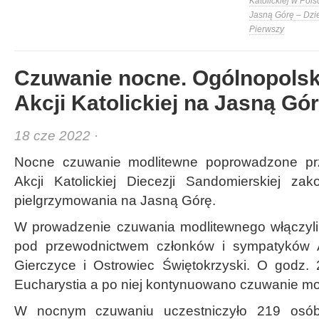
Katolickiej w Pols
Jasną Górę – Dzi
Pierwszy
Czuwanie nocne. Ogólnopolsk
Akcji Katolickiej na Jasną Gór
18 cze 2022 ·
Nocne czuwanie modlitewne poprowadzone prze
Akcji Katolickiej Diecezji Sandomierskiej za
pielgrzymowania na Jasną Górę.
W prowadzenie czuwania modlitewnego włączyli
pod przewodnictwem członków i sympatyków A
Gierczyce i Ostrowiec Świętokrzyski. O godz.
Eucharystia a po niej kontynuowano czuwanie mo
W nocnym czuwaniu uczestniczyło 219 osó