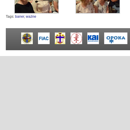
Tags:
baner
,
ważne