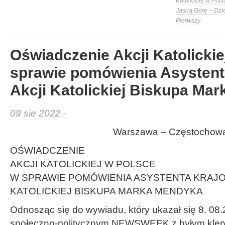
Katolickiej w Pols
Jasną Górę – Dzi
Pierwszy
Oświadczenie Akcji Katolickie
sprawie pomówienia Asysten
Akcji Katolickiej Biskupa Ma
09 sie 2022 ·
Warszawa – Częstochowa 
OŚWIADCZENIE
AKCJI KATOLICKIEJ W POLSCE
W SPRAWIE POMÓWIENIA ASYSTENTA KRAJ
KATOLICKIEJ BISKUPA MARKA MENDYKA
Odnosząc się do wywiadu, który ukazał się 8. 08.
społeczno-politycznym NEWSWEEK z byłym klery