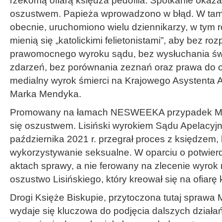
rzekomą ofiarą księdza pedofila. Spotkanie okaza
oszustwem. Papieża wprowadzono w błąd. W tamty
obecnie, uruchomiono wielu dziennikarzy, w tym r
mienią się „katolickimi felietonistami”, aby bez r
prawomocnego wyroku sądu, bez wysłuchania 
zdarzeń, bez porównania zeznań oraz prawa do 
medialny wyrok śmierci na Krajowego Asystenta Ak
Marka Mendyka.
Promowany na łamach NESWEEKA przypadek Mar
się oszustwem. Lisiński wyrokiem Sądu Apelacyj
października 2021 r. przegrał proces z księdzem, 
wykorzystywanie seksualne. W oparciu o potwier
aktach sprawy, a nie ferowany na zlecenie wyrok 
oszustwo Lisińskiego, który kreował się na ofiarę
Drogi Księże Biskupie, przytoczona tutaj sprawa 
wydaje się kluczowa do podjęcia dalszych dział