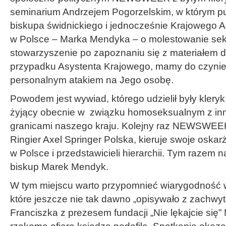
seminarium Andrzejem Pogorzelskim, w którym pu
biskupa świdnickiego i jednocześnie Krajowego Asy
w Polsce – Marka Mendyka – o molestowanie sek
stowarzyszenie po zapoznaniu się z materiałe
przypadku Asystenta Krajowego, mamy do czynien
personalnym atakiem na Jego osobę.
Powodem jest wywiad, którego udzielił były klery
żyjący obecnie w związku homoseksualnym z i
granicami naszego kraju. Kolejny raz NEWSWEE
Ringier Axel Springer Polska, kieruje swoje oskar
w Polsce i przedstawicieli hierarchii. Tym razem n
biskup Marek Mendyk.
W tym miejscu warto przypomnieć wiarygodnoś
które jeszcze nie tak dawno „opisywało z zachwy
Franciszka z prezesem fundacji „Nie lękajcie się”