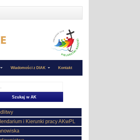
Wiadomości z DIAK
Kontakt
dlitwy
lendarium i Kierunki pracy AKwPL
anowiska