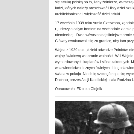
się sztuką polską po to, żeby żołnierze, wkraczaj
ludzi, których należy aresztować i listy dzieł sz
architektoniczne i większość dzieł sztuki.
17 września 1939 roku Armia Czerwona, zgodnie 
r., uderzyła całym frontem na wschodnie ziemie
niemieckiej. Dwie wówczas najsilniejsze armie n
Główny ewakuowali się za granicę, aby tam przy 
Wojna z 1939 roku, dzięki odwadze Polaków, nie
wojnę światową w obronie wolności. W II Wojnie Ś
wymordowanych kapłanów i sióstr zakonnych. My
wstawiennictwo licznych świętych i błogosławio
świata w pokoju. Niech tę szczególną łaskę wyp
Dachau, prezes Akcji Katolickiej i cała Rodzina 
Opracowała: Elżbieta Olejnik