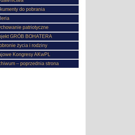
dawnictwa
kumenty do pobrania
leria
chowanie patriotyczne
ojekt GRÓB BOHATERA
obronie życia i rodziny
ajowe Kongresy AKwPL
chiwum – poprzednia strona