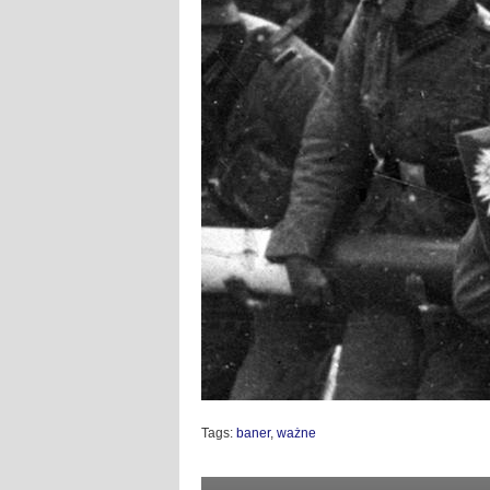
Tags:
baner
,
ważne