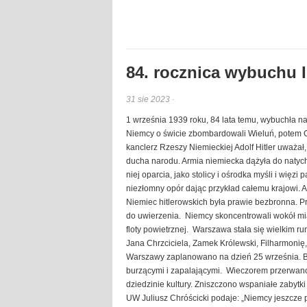
84. rocznica wybuchu 
31 sie 2023 ·
1 września 1939 roku, 84 lata temu, wybuchła na
Niemcy o świcie zbombardowali Wieluń, potem 
kanclerz Rzeszy Niemieckiej Adolf Hitler uważał
ducha narodu. Armia niemiecka dążyła do naty
niej oparcia, jako stolicy i ośrodka myśli i więzi
niezłomny opór dając przykład całemu krajowi. A
Niemiec hitlerowskich była prawie bezbronna. P
do uwierzenia. Niemcy skoncentrowali wokół mias
floty powietrznej. Warszawa stała się wielkim r
Jana Chrzciciela, Zamek Królewski, Filharmonię, 
Warszawy zaplanowano na dzień 25 września. 
burzącymi i zapalającymi. Wieczorem przerwano
dziedzinie kultury. Zniszczono wspaniałe zabytki 
UW Juliusz Chróścicki podaje: „Niemcy jeszcze p