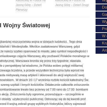
Wy
Katolickiej w Polsce na
Katolickiej w Polsce na
Jasną Górę – Dzień
Jasną Górę – Dzień Drugi
Do
Pierwszy
Ga
Wy
II Wojny Światowej
Pr
W 
jbardziej niszczycielska wojna w dziejach ludzkości. Tego dnia
Kr
Gdański i Westerplatte. Wkrótce zaatakowano Warszawę, gdyż
Ar
, że należy szybko opanować to miasto, jako symbol niepodległości i
chmiastowego zajęcia Warszawy, aby pozbawić Polaków moralnego w
 patriotycznej. Warszawa broniła się przez trzy tygodnie, stawiała
le z perspektywy lat wiadomo, że Polska wobec potęgi militarnej
rzewaga liczebna, a przede wszystkim techniczna była wprost nie
ta niebywałą masę artylerii i skierowali do akcji większość swej
umowiskiem. W dniach 16 i 17 września rozbito kościół katedralny Św.
szereg szpitali i innych kościołów. Ostatecznie całkowite zniszczenie
Bombardowanie trwało bez przerwy od 7.00 rano do 17.00 bombami
 akcję. Zniszczenia były ogromne, przerażające – szczególnie w
i obiekty użyteczności publicznej. Odnosząc się do tej kwestii prof.
rzed II wojną zebrali grupę wybitnych historyków, którzy zajmowali