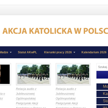
ładze
Statut AKwPL
Kierunki pracy 2026
Kalendarium 2026
Mo
Relacja audio z
Relacja audio z
Ka
ia o
Jubileuszowej
Jubileuszowej
ści
Ogólnopolskiej
Ogólnopolskiej
St
Pielgrzymki Akcji
Pielgrzymki Akcji