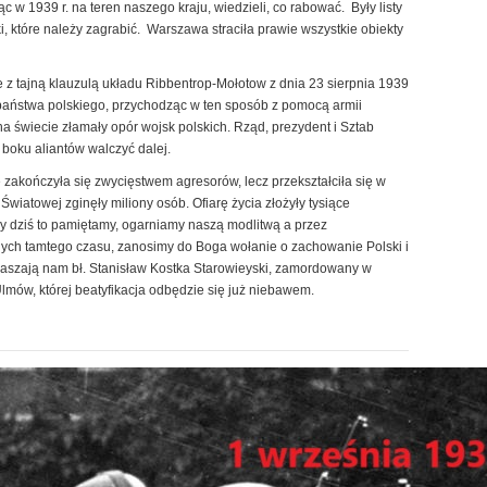
ąc w 1939 r. na teren naszego kraju, wiedzieli, co rabować. Były listy
tuki, które należy zagrabić. Warszawa straciła prawie wszystkie obiekty
z tajną klauzulą układu Ribbentrop-Mołotow z dnia 23 sierpnia 1939
 państwa polskiego, przychodząc w ten sposób z pomocą armii
a świecie złamały opór wojsk polskich. Rząd, prezydent i Sztab
boku aliantów walczyć dalej.
 zakończyła się zwycięstwem agresorów, lecz przekształciła się w
wiatowej zginęły miliony osób. Ofiarę życia złożyły tysiące
 dziś to pamiętamy, ogarniamy naszą modlitwą a przez
nych tamtego czasu, zanosimy do Boga wołanie o zachowanie Polski i
raszają nam bł. Stanisław Kostka Starowieyski, zamordowany w
Ulmów, której beatyfikacja odbędzie się już niebawem.