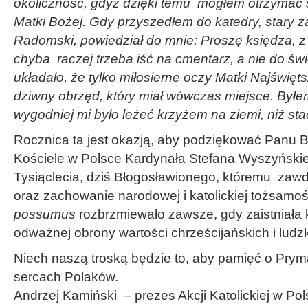
okoliczność, gdyż dzięki temu mogłem otrzymać 
Matki Bożej. Gdy przyszedłem do katedry, stary z
Radomski, powiedział do mnie: Proszę księdza, z
chyba raczej trzeba iść na cmentarz, a nie do św
układało, że tylko miłosierne oczy Matki Najświęts
dziwny obrzęd, który miał wówczas miejsce. Byłem
wygodniej mi było leżeć krzyżem na ziemi, niż sta
Rocznica ta jest okazją, aby podziękować Panu
Kościele w Polsce Kardynała Stefana Wyszyński
Tysiąclecia, dziś Błogosławionego, któremu zaw
oraz zachowanie narodowej i katolickiej tożsamo
possumus
rozbrzmiewało zawsze, gdy zaistniała 
odważnej obrony wartości chrześcijańskich i ludzk
Niech naszą troską będzie to, aby pamięć o Pryma
sercach Polaków.
Andrzej Kamiński – prezes Akcji Katolickiej w Po