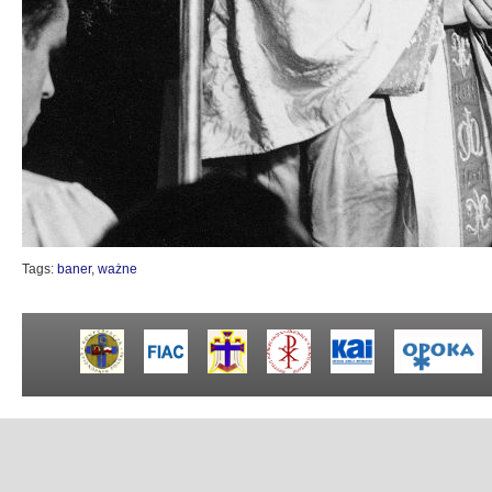
Tags:
baner
,
ważne