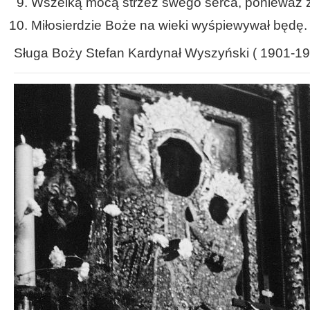
Wszelką mocą strzeż swego serca, ponieważ z
Miłosierdzie Boże na wieki wyśpiewywał będę.
Sługa Boży Stefan Kardynał Wyszyński ( 1901-1