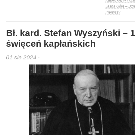
Katolickiej w Pols
Jasną Górę – Dzi
Pierwszy
Bł. kard. Stefan Wyszyński – 
święceń kapłańskich
01 sie 2024 ·