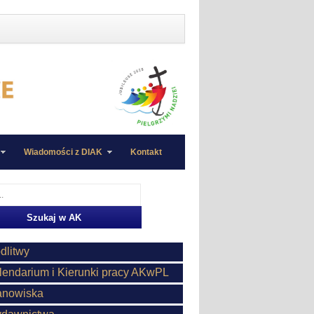
Wiadomości z DIAK
Kontakt
dlitwy
lendarium i Kierunki pracy AKwPL
anowiska