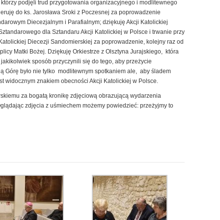
 którzy podjęli trud przygotowania organizacyjnego i modlitewnego
eruję do ks. Jarosława Sroki z Poczesnej za poprowadzenie
rowym Diecezjalnym i Parafialnym; dziękuję Akcji Katolickiej
tandarowego dla Sztandaru Akcji Katolickiej w Polsce i trwanie przy
 Katolickiej Diecezji Sandomierskiej za poprowadzenie, kolejny raz od
icy Matki Bożej. Dziękuję Orkiestrze z Olsztyna Jurajskiego, która
jakikolwiek sposób przyczynili się do tego, aby przeżycie
sną Górę było nie tylko modlitewnym spotkaniem ale, aby śladem
jest widocznym znakiem obecności Akcji Katolickiej w Polsce.
skiemu za bogatą kronikę zdjęciową obrazującą wydarzenia
Oglądając zdjęcia z uśmiechem możemy powiedzieć: przeżyjmy to