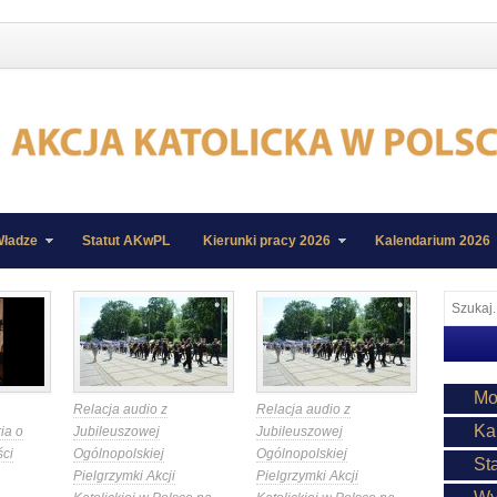
ładze
Statut AKwPL
Kierunki pracy 2026
Kalendarium 2026
Mo
Relacja audio z
Relacja audio z
Ka
ia o
Jubileuszowej
Jubileuszowej
ści
Ogólnopolskiej
Ogólnopolskiej
St
Pielgrzymki Akcji
Pielgrzymki Akcji