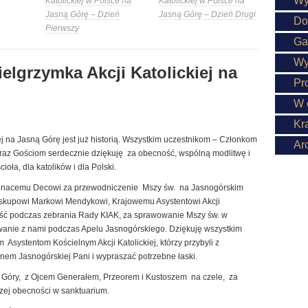
Wy
Katolickiej w Polsce na
Katolickiej w Polsce na
Jasną Górę – Dzień
Jasną Górę – Dzień Drugi
Do
Pierwszy
Ga
Wy
elgrzymka Akcji Katolickiej na
Pr
W 
Kr
ej na Jasną Górę jest już historią. Wszystkim uczestnikom – Członkom
Ar
oraz Gościom serdecznie dziękuję za obecność, wspólną modlitwę i
ła, dla katolików i dla Polski.
 Ignacemu Decowi za przewodniczenie Mszy św. na Jasnogórskim
Biskupowi Markowi Mendykowi, Krajowemu Asystentowi Akcji
ość podczas zebrania Rady KIAK, za sprawowanie Mszy św. w
trwanie z nami podczas Apelu Jasnogórskiego. Dziękuję wszystkim
systentom Kościelnym Akcji Katolickiej, którzy przybyli z
onem Jasnogórskiej Pani i wypraszać potrzebne łaski.
Góry, z Ojcem Generałem, Przeorem i Kustoszem na czele, za
szej obecności w sanktuarium.