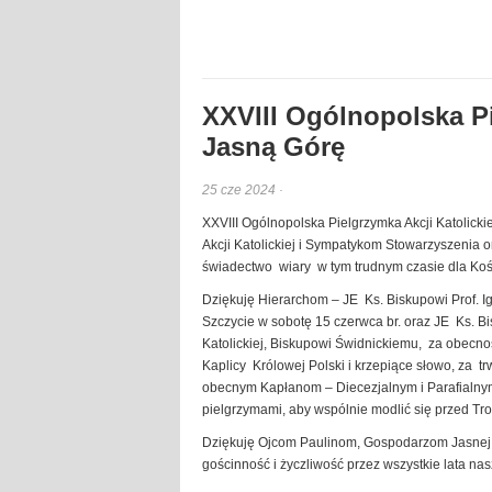
XXVIII Ogólnopolska Pi
Jasną Górę
25 cze 2024 ·
XXVIII Ogólnopolska Pielgrzymka Akcji Katolicki
Akcji Katolickiej i Sympatykom Stowarzyszenia 
świadectwo wiary w tym trudnym czasie dla Kościo
Dziękuję Hierarchom – JE Ks. Biskupowi Prof.
Szczycie w sobotę 15 czerwca br. oraz JE Ks. 
Katolickiej, Biskupowi Świdnickiemu, za obecn
Kaplicy Królowej Polski i krzepiące słowo, za 
obecnym Kapłanom – Diecezjalnym i Parafialnym A
pielgrzymami, aby wspólnie modlić się przed Tr
Dziękuję Ojcom Paulinom, Gospodarzom Jasnej 
gościnność i życzliwość przez wszystkie lata na