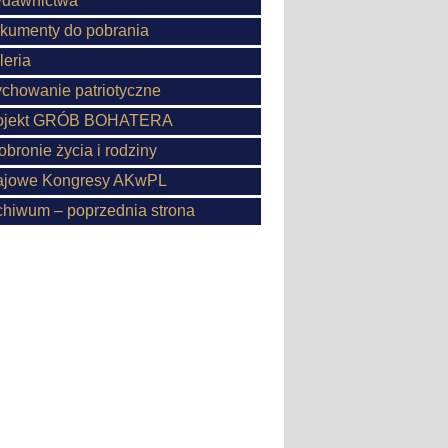
dawnictwa
kumenty do pobrania
leria
chowanie patriotyczne
ojekt GRÓB BOHATERA
obronie życia i rodziny
ajowe Kongresy AKwPL
chiwum – poprzednia strona