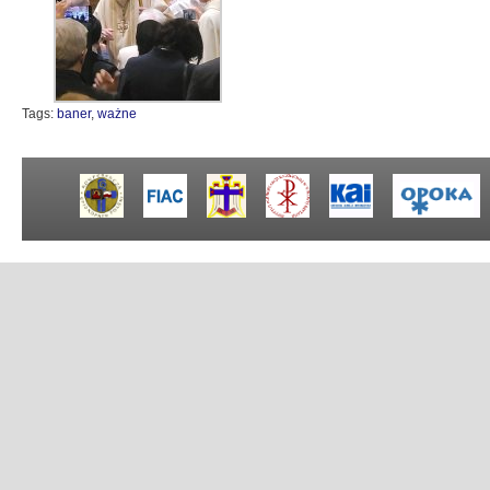
Tags:
baner
,
ważne