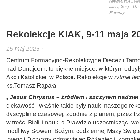
Katolickiej w Pols
Jasną Górę – Dzi
Pierwszy
Rekolekcje KIAK, 9-11 maja 20
15 maj 2025 ·
Centrum Formacyjno-Rekolekcyjne Diecezji Tar
nad Dunajcem, to piękne miejsce, w którym odbyły
Akcji Katolickiej w Polsce. Rekolekcje w
rytmie lec
ks.Tomasz Rąpała.
„
Jezus Chrystus – źródłem i szczytem nadziei
ciekawość i właśnie takie były nauki naszego reko
dyscyplinie czasowej, zgodnie z planem, przez tr
w treści Biblii i nauki o Prawdzie uczestnicząc 
modlitwy Słowem Bożym, codziennej Mszy Święte
intencji Ojczyzny odmawiając Różaniec i koronkę