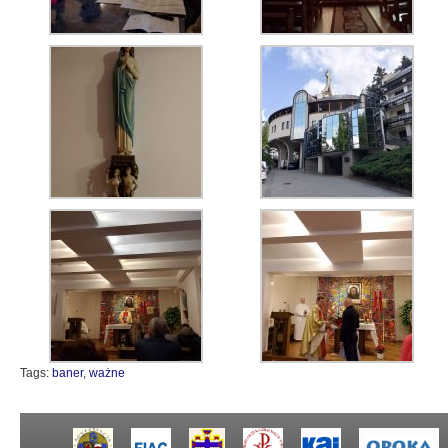
Tags:
baner
,
ważne