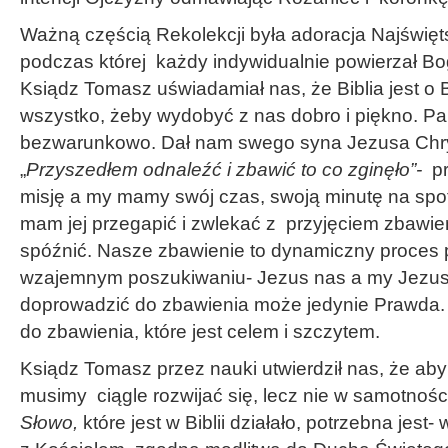
Ważną częścią Rekolekcji była adoracja Najświę
podczas której każdy indywidualnie powierzał Bo
Ksiądz Tomasz uświadamiał nas, że Biblia jest o 
wszystko, żeby wydobyć z nas dobro i piękno. P
bezwarunkowo. Dał nam swego syna Jezusa Chry
„
Przyszedłem odnaleźć i zbawić to co zginęło”-
p
misję a my mamy swój czas, swoją minutę na spot
mam jej przegapić i zwlekać z przyjęciem zbawi
spóźnić. Nasze zbawienie to dynamiczny proces 
wzajemnym poszukiwaniu- Jezus nas a my Jezusa
doprowadzić do zbawienia może jedynie Prawda
do zbawienia, które jest celem i szczytem.
Ksiądz Tomasz przez nauki utwierdził nas, że aby
musimy ciągle rozwijać się, lecz nie w samotnośc
Słowo,
które jest w Biblii działało, potrzebna jest