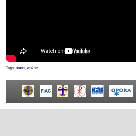
Tags:
baner
,
ważne