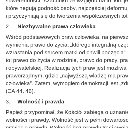
suwerenności i szacunku ze względu na to, kim je
które negują godność osoby, najczęściej deformuj
i przyczyniają się do tworzenia współczesnych to
2.
Niezbywalne prawa człowieka
Wśród podstawowych praw człowieka, na pierws
wymienia prawo do życia,
„
którego integralną czę
wzrastania pod sercem matki od chwili poczęcia”
to: prawo do życia w rodzinie, prawo do pracy, pra
i obywatelskiej. Realizacja tych praw jest możliwa
praworządnym, gdzie „najwyższą władzę ma praw
człowieka”. Zatem, wymogiem demokracji jest „zd
(CA 44, 46).
3.
Wolność i prawda
Papież przypominał, że Kościół zabiega o uznani
wolności i prawdy. Wolność jest w pełni dowarto
przyjęcie prawdy. Wolność bez prawdy traci swoją