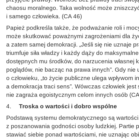
chaosu moralnego. Taka wolność może zniszczy
i samego człowieka. (CA 46)
Papież podkreśla także, że podważanie roli i mo
może skutkować poważnymi zagrożeniami dla życ
a zatem samej demokracji. „Jeśli się nie uznaje 
triumfuje siła władzy i każdy dąży do maksymaln
dostępnych mu środków, do narzucenia własnej k
poglądów, nie bacząc na prawa innych”. Gdy nie 
o człowieku, „to życie publiczne ulega wpływom int
a demokracja traci sens”
.
Wówczas człowiek jest s
nie zagraża egoistycznym celom innych osób (CA 
4.
Troska o wartości i dobro wspólne
Podstawą systemu demokratycznego są wartości,
z poszanowania godności osoby ludzkiej. Partie 
stawiać siebie ponad wartościami, nie uznając ob