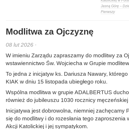
Katolickiej w Pols
Jasną Górę – Dzi
Pierwszy
Modlitwa za Ojczyznę
08 lut 2026 ·
W imieniu Zarządu zapraszamy do modlitwy za O
wstawiennictwo Św. Wojciecha w Grupie modli
To jedna z inicjatyw ks. Dariusza Nawary, któreg
KIAK w dniu 15 listopada ubiegłego roku.
Wspólna modlitwa w grupie ADALBERTUS duchow
również do jubileuszu 1030 rocznicy męczeńskiej 
Inicjatywa jest dobrowolna, niemniej zachęcamy
się do modlitwy i do rozesłania tego zaproszeni
Akcji Katolickiej i jej sympatykom.