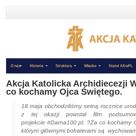
O nas
Historia
Struktura
Władze
Statut AKwPL
»
»
Akcja Katolicka Archidiecezji 
co kochamy Ojca Świętego.
18 maja obchodziliśmy setną rocznice urodz
z tej okazji powstał film podsumo
projekcie
#
Darna100
pt. ?Za co kochamy 
którym głównymi bohaterami są wychowan