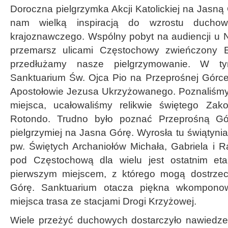
Doroczna pielgrzymka Akcji Katolickiej na Jasną 
nam wielką inspiracją do wzrostu duchowe
krajoznawczego. Wspólny pobyt na audiencji u N
przemarsz ulicami Częstochowy zwieńczony E
przedłużamy nasze pielgrzymowanie. W ty
Sanktuarium Św. Ojca Pio na Przeprośnej Górce
Apostołowie Jezusa Ukrzyżowanego. Poznaliśmy t
miejsca, ucałowaliśmy relikwie świętego Za
Rotondo. Trudno było poznać Przeprośną Gór
pielgrzymiej na Jasna Górę. Wyrosła tu świątyn
pw. Świętych Archaniołów Michała, Gabriela i R
pod Częstochową dla wielu jest ostatnim et
pierwszym miejscem, z którego mogą dostrze
Górę. Sanktuarium otacza piękna wkompono
miejsca trasa ze stacjami Drogi Krzyżowej.
Wiele przeżyć duchowych dostarczyło nawiedze