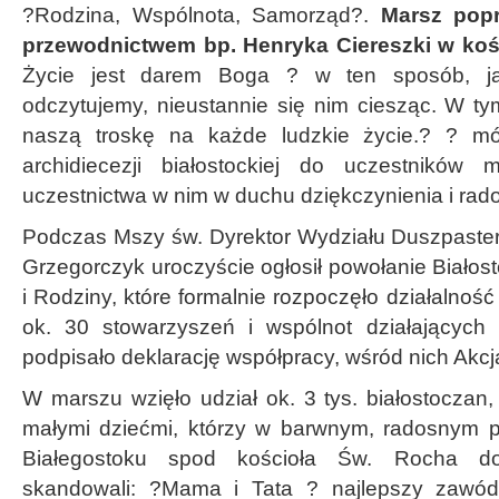
?Rodzina, Wspólnota, Samorząd?.
Marsz popr
przewodnictwem bp. Henryka Ciereszki w kośc
Życie jest darem Boga ? w ten sposób, ja
odczytujemy, nieustannie się nim ciesząc. W t
naszą troskę na każde ludzkie życie.? ? mó
archidiecezji białostockiej do uczestników
uczestnictwa w nim w duchu dziękczynienia i rado
Podczas Mszy św. Dyrektor Wydziału Duszpasters
Grzegorczyk uroczyście ogłosił powołanie Białos
i Rodziny, które formalnie rozpoczęło działalność
ok. 30 stowarzyszeń i wspólnot działających n
podpisało deklarację współpracy, wśród nich Akcja
W marszu wzięło udział ok. 3 tys. białostoczan,
małymi dziećmi, którzy w barwnym, radosnym p
Białegostoku spod kościoła Św. Rocha do 
skandowali: ?Mama i Tata ? najlepszy zawód 