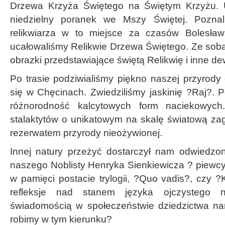
Drzewa Krzyża Świętego na Świętym Krzyżu. 
niedzielny poranek we Mszy Świętej. Poznali
relikwiarza w to miejsce za czasów Bolesła
ucałowaliśmy Relikwie Drzewa Świętego. Ze sob
obrazki przedstawiające świętą Relikwię i inne de
Po trasie podziwialiśmy piękno naszej przyrody 
się w Chęcinach. Zwiedziliśmy jaskinię ?Raj?. 
różnorodność kalcytowych form naciekowych
stalaktytów o unikatowym na skalę światową zag
rezerwatem przyrody nieożywionej.
Innej natury przeżyć dostarczył nam odwiedzo
naszego Noblisty Henryka Sienkiewicza ? piewcy
w pamięci postacie trylogii, ?Quo vadis?, czy ?
refleksje nad stanem języka ojczystego n
świadomością w społeczeństwie dziedzictwa na
robimy w tym kierunku?