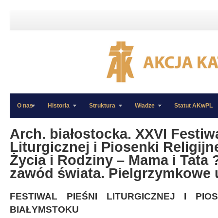
O nas
Historia
Struktura
Władze
Statut AKwPL
»
»
Arch. białostocka. XXVI Festiw
Liturgicznej i Piosenki Religijn
Życia i Rodziny – Mama i Tata 
zawód świata. Pielgrzymkowe 
FESTIWAL PIEŚNI LITURGICZNEJ I PIO
BIAŁYMSTOKU