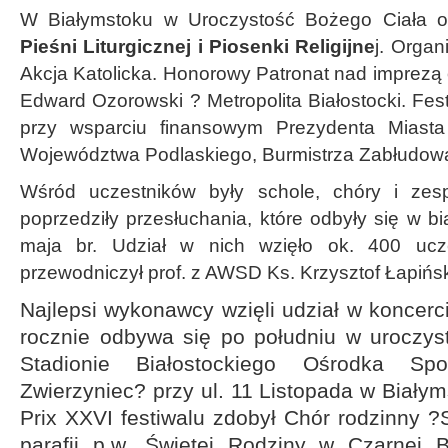
W Białymstoku w Uroczystość Bożego Ciała 
Pieśni Liturgicznej i Piosenki Religijne
j. Organ
Akcja Katolicka. Honorowy Patronat nad imprezą o
Edward Ozorowski ? Metropolita Białostocki. Fest
przy wsparciu finansowym Prezydenta Miasta
Województwa Podlaskiego, Burmistrza Zabłudow
Wśród uczestników były schole, chóry i zesp
poprzedziły przesłuchania, które odbyły się w b
maja br. Udział w nich wzięło ok. 400 ucz
przewodniczył prof. z AWSD Ks. Krzysztof Łapińsk
Najlepsi wykonawcy wzięli udział w koncerci
rocznie odbywa się po południu w uroczys
Stadionie Białostockiego Ośrodka Sp
Zwierzyniec? przy ul. 11 Listopada w Biały
Prix XXVI festiwalu zdobył Chór rodzinny ?
parafii p.w. Świętej Rodziny w Czarnej B