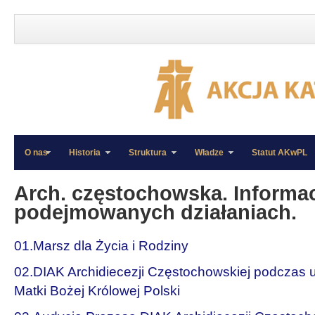
O nas
Historia
Struktura
Władze
Statut AKwPL
»
»
Arch. częstochowska. Informac
podejmowanych działaniach.
01.Marsz dla Życia i Rodziny
02.DIAK Archidiecezji Częstochowskiej podczas u
Matki Bożej Królowej Polski