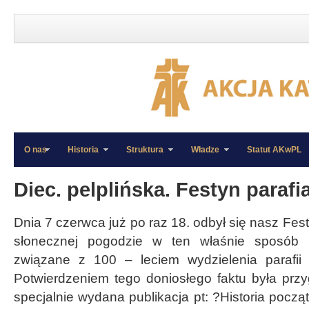
O nas
Historia
Struktura
Władze
Statut AKwPL
»
»
Diec. pelplińska. Festyn parafia
Dnia 7 czerwca już po raz 18. odbył się nasz Fest
słonecznej pogodzie w ten właśnie sposób 
związane z 100 – leciem wydzielenia parafii
Potwierdzeniem tego doniosłego faktu była pr
specjalnie wydana publikacja pt: ?Historia począ