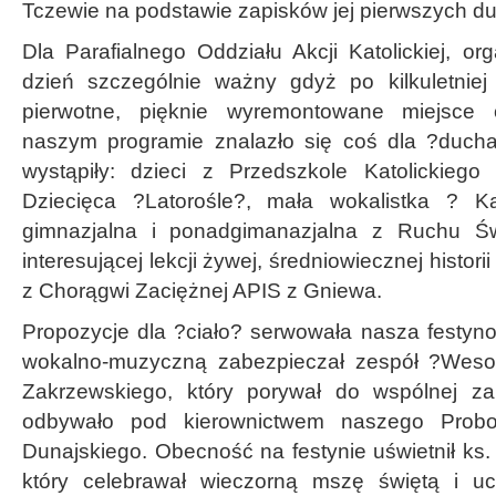
Tczewie na podstawie zapisków jej pierwszych d
Dla Parafialnego Oddziału Akcji Katolickiej, org
dzień szczególnie ważny gdyż po kilkuletniej
pierwotne, pięknie wyremontowane miejsce
naszym programie znalazło się coś dla ?ducha
wystąpiły: dzieci z Przedszkole Katolickiego 
Dziecięca ?Latorośle?, mała wokalistka ? Ka
gimnazjalna i ponadgimanazjalna z Ruchu Świ
interesującej lekcji żywej, średniowiecznej histor
z Chorągwi Zaciężnej APIS z Gniewa.
Propozycje dla ?ciało? serwowała nasza festy
wokalno-muzyczną zabezpieczał zespół ?Weso
Zakrzewskiego, który porywał do wspólnej z
odbywało pod kierownictwem naszego Probo
Dunajskiego. Obecność na festynie uświetnił ks.
który celebrawał wieczorną mszę świętą i ucz