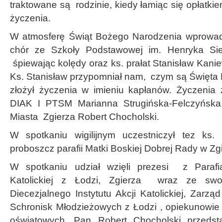
traktowane są rodzinie, kiedy łamiąc się opłatk
życzenia.
W atmosferę Świąt Bożego Narodzenia wprowad
chór ze Szkoły Podstawowej im. Henryka Si
śpiewając kolędy oraz ks. prałat Stanisław Kanie
Ks. Stanisław przypomniał nam, czym są Święta
złożył życzenia w imieniu kapłanów. Życzenia
DIAK I PTSM Marianna Strugińska-Felczyńska
Miasta Zgierza Robert Chocholski.
W spotkaniu wigilijnym uczestniczył tez ks. 
proboszcz parafii Matki Boskiej Dobrej Rady w Zg
W spotkaniu udział wzięli prezesi z Parafi
Katolickiej z Łodzi, Zgierza wraz ze swo
Diecezjalnego Instytutu Akcji Katolickiej, Zarz
Schronisk Młodzieżowych z Łodzi , opiekunowi
oświatowych, Pan Robert Chocholski przedst