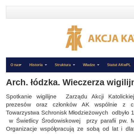
O nas
Historia
Struktura
Władze
Statut AKwPL
»
»
Arch. łódzka. Wieczerza wigilij
Spotkanie wigilijne Zarządu Akcji Katolickiej
prezesów oraz członków AK wspólnie z 
Towarzystwa Schronisk Młodzieżowych odbyło 1
w Świetlicy Środowiskowej przy parafii pw. M
Organizacje współpracują ze sobą od lat i dl