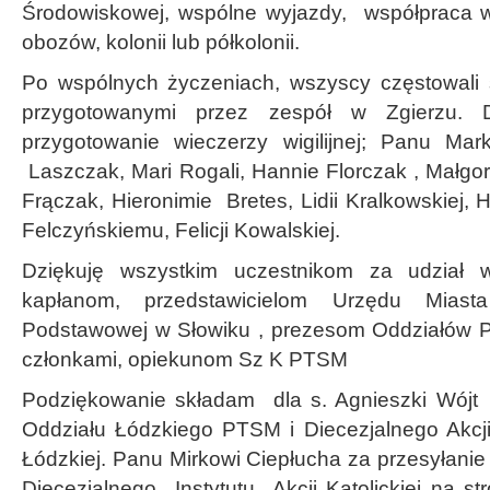
Środowiskowej, wspólne wyjazdy, współpraca w
obozów, kolonii lub półkolonii.
Po wspólnych życzeniach, wszyscy częstowali s
przygotowanymi przez zespół w Zgierzu. D
przygotowanie wieczerzy wigilijnej; Panu Mark
Laszczak, Mari Rogali, Hannie Florczak , Małgo
Frączak, Hieronimie Bretes, Lidii Kralkowskiej, 
Felczyńskiemu, Felicji Kowalskiej.
Dziękuję wszystkim uczestnikom za udział w 
kapłanom, przedstawicielom Urzędu Mias
Podstawowej w Słowiku , prezesom Oddziałów 
członkami, opiekunom Sz K PTSM
Podziękowanie składam dla s. Agnieszki Wójt
Oddziału Łódzkiego PTSM i Diecezjalnego Akcji K
Łódzkiej. Panu Mirkowi Ciepłucha za przesyłanie 
Diecezjalnego Instytutu Akcji Katolickiej na st