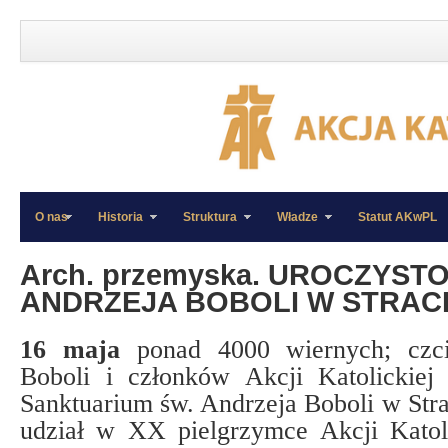
O nas
Historia
Struktura
Władze
Statut AKwPL
»
»
Arch. przemyska. UROCZYST
ANDRZEJA BOBOLI W STRACH
16 maja
p
onad 4000 wiernych; czci
Boboli i członków Akcji Katolickiej
Sanktuarium św. Andrzeja Boboli w Stra
udział w XX pielgrzymce Akcji Katoli