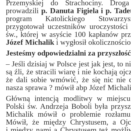
Przemyskiej do Strachociny. Drog
prowadzili
p. Danuta Figiela i p. Tad
program Katolickiego Stowarzys
przygotował uczestników uroczystości
św., której w asyście 100 kapłanów p
Józef Michalik
i wygłosił okoliczności
Jesteśmy odpowiedzialni za przyszłoś
– Jeśli dzisiaj w Polsce jest jak jest, to 
są źli, że stracili wiarę i nie kochają oj
że dali sobie wmówić, że się nic nie d
nasza sprawa ? mówił abp Józef Michali
Główną intencją modlitwy w miejscu
Polski św. Andrzeja Boboli była przys
Michalik mówił o problemie rozłamu
Mówił, że między Chrystusem, a Ojc
i między nami a Chrystusem też możliwa