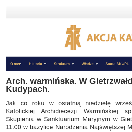
O nas
Historia
Struktura
Władze
Statut AKwPL
»
»
Arch. warmińska. W Gietrzwałd
Kudypach.
Jak co roku w ostatnią niedzielę wrześ
Katolickiej Archidiecezji Warmińskiej 
Skupienia w Sanktuarium Maryjnym w Gietr
11.00 w bazylice Narodzenia Najświętszej M