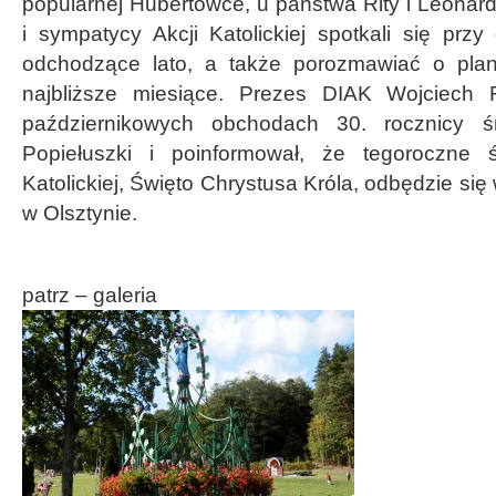
popularnej Hubertówce, u państwa Rity i Leonar
i sympatycy Akcji Katolickiej spotkali się prz
odchodzące lato, a także porozmawiać o pla
najbliższe miesiące. Prezes DIAK Wojciech 
październikowych obchodach 30. rocznicy śm
Popiełuszki i poinformował, że tegoroczne ś
Katolickiej, Święto Chrystusa Króla, odbędzie się 
w Olsztynie.
patrz – galeria