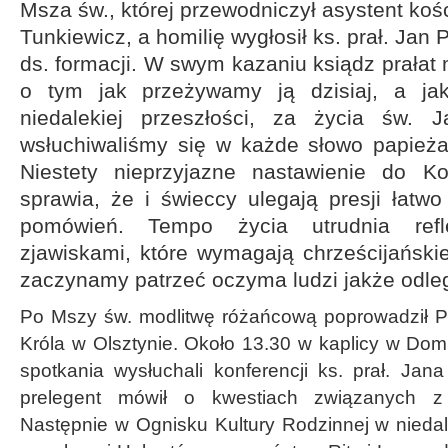
Msza św., której przewodniczył asystent kośc
Tunkiewicz, a homilię wygłosił ks. prał. Jan
ds. formacji. W swym kazaniu ksiądz prałat 
o tym jak przeżywamy ją dzisiaj, a ja
niedalekiej przeszłości, za życia św. 
wsłuchiwaliśmy się w każde słowo papieża
Niestety nieprzyjazne nastawienie do K
sprawia, że i świeccy ulegają presji łatw
pomówień. Tempo życia utrudnia ref
zjawiskami, które wymagają chrześcijański
zaczynamy patrzeć oczyma ludzi jakże odleg
Po Mszy św. modlitwę różańcową poprowadził P
Króla w Olsztynie. Około 13.30 w kaplicy w Dom
spotkania wysłuchali konferencji ks. prał. Jan
prelegent mówił o kwestiach związanych z
Następnie w Ognisku Kultury Rodzinnej w niedal