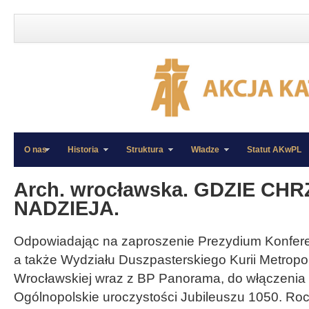
O nas
Historia
Struktura
Władze
Statut AKwPL
»
»
Arch. wrocławska. GDZIE CHR
NADZIEJA.
Odpowiadając na zaproszenie Prezydium Konferen
a także Wydziału Duszpasterskiego Kurii Metropoli
Wrocławskiej wraz z BP Panorama, do włączenia 
Ogólnopolskie uroczystości Jubileuszu 1050. Roc