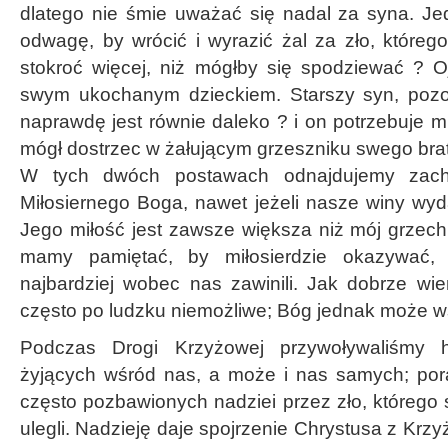
dlatego nie śmie uważać się nadal za syna. J
odwagę, by wrócić i wyrazić żal za zło, którego
stokroć więcej, niż mógłby się spodziewać ? 
swym ukochanym dzieckiem. Starszy syn, pozor
naprawdę jest równie daleko ? i on potrzebuje 
mógł dostrzec w żałującym grzeszniku swego bra
W tych dwóch postawach odnajdujemy zachę
Miłosiernego Boga, nawet jeżeli nasze winy wyd
Jego miłość jest zawsze większa niż mój grzech;
mamy pamiętać, by miłosierdzie okazywać, 
najbardziej wobec nas zawinili. Jak dobrze wie
często po ludzku niemożliwe; Bóg jednak może w
Podczas Drogi Krzyżowej przywoływaliśmy hi
żyjących wśród nas, a może i nas samych; por
często pozbawionych nadziei przez zło, którego s
ulegli. Nadzieję daje spojrzenie Chrystusa z Krzyż