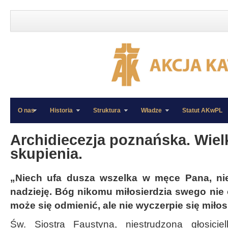
O nas
Historia
Struktura
Władze
Statut AKwPL
»
»
Archidiecezja poznańska. Wiel
skupienia.
„Niech ufa dusza wszelka w męce Pana, ni
nadzieję. Bóg nikomu miłosierdzia swego nie 
może się odmienić, ale nie wyczerpie się miło
Św. Siostra Faustyna, niestrudzona głosicie