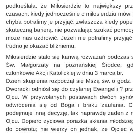
podkreślała, że Miłosierdzie to największy p
czasach, kiedy jednocześnie o miłosierdziu mówi 
chyba potrafimy je przyjąć, zwłaszcza kiedy pope
skuteczną barierą, nie pozwalając szukać pomoc
może nas uzdrowić. Jeżeli nie potrafimy przyjąć 
trudno je okazać bliźniemu.
Miłosierdzie stało się kanwą rozważań podczas 
Św. Małgorzaty na poznańskiej Śródce, gdz
członkowie Akcji Katolickiej w dniu 3 marca br.
Dzień skupienia rozpoczął się Mszą św. o godz.
Dworacki odniósł się do czytanej Ewangelii ? pr
Ojcu. W przywołanych postawach dwóch synó
odwrócenia się od Boga i braku zaufania. 
podejmuje inną decyzję, tak naprawdę żaden z ni
Ojcu. Dopiero życiowa porażka skłania młodsz
do powrotu; nie wierzy on jednak, że Ojciec 