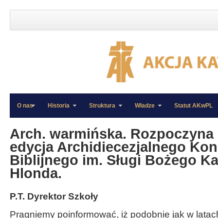
O nas
Historia
Struktura
Władze
Statut AKwPL
»
»
Arch. warmińska. Rozpoczyna s
edycja Archidiecezjalnego Ko
Biblijnego im. Sługi Bożego K
Hlonda.
P.T. Dyrektor Szkoły
Pragniemy poinformować, iż podobnie jak w latac