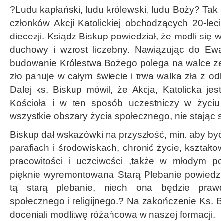
?Ludu kapłański, ludu królewski, ludu Boży? Tak 
członków Akcji Katolickiej obchodzących 20-lec
diecezji. Ksiądz Biskup powiedział, że modli się w
duchowy i wzrost liczebny. Nawiązując do Ewa
budowanie Królestwa Bożego polega na walce ze
zło panuje w całym świecie i trwa walka zła z o
Dalej ks. Biskup mówił, że Akcja, Katolicka je
Kościoła i w ten sposób uczestniczy w życiu 
wszystkie obszary życia społecznego, nie stając si
Biskup dał wskazówki na przyszłość, min. aby b
parafiach i środowiskach, chronić życie, kształt
pracowitości i uczciwości ,także w młodym p
pięknie wyremontowana Starą Plebanie powiedzia
tą starą plebanie, niech ona będzie praw
społecznego i religijnego.? Na zakończenie Ks.
doceniali modlitwę różańcowa w naszej formacji.