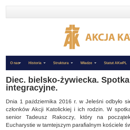
O nas
Historia
Struktura
Władze
Statut AKwPL
»
»
Diec. bielsko-żywiecka. Spotka
integracyjne.
Dnia 1 pa
ź
dziernika 2016 r. w Jeleśni odbyło si
członków Akcji Katolickiej i ich rodzin. W spotk
senior Tadeusz Rakoczy, który na począte
Eucharystie w tamtejszym parafialnym kościele ś