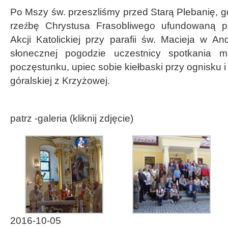
Po Mszy św. przeszliśmy przed Starą Plebanię, gd
rze
ź
bę Chrystusa Frasobliwego ufundowaną pr
Akcji Katolickiej przy parafii św. Macieja w An
słonecznej pogodzie uczestnicy spotkania m
poczęstunku, upiec sobie kiełbaski przy ognisku 
góralskiej z Krzyżowej.
patrz -galeria (kliknij zdjęcie)
2016-10-05